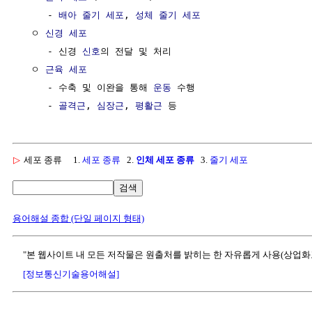
     - 
배아 줄기 세포
, 
성체 줄기 세포
  ㅇ 
신경 세포
     - 신경 
신호
의 전달 및 처리

  ㅇ 
근육 세포
     - 수축 및 이완을 통해 
운동
 수행

     - 
골격근
, 
심장근
, 
평활근
▷
세포 종류
1.
세포 종류
2.
인체 세포 종류
3.
줄기 세포
검색
용어해설 종합 (단일 페이지 형태)
"본 웹사이트 내 모든 저작물은 원출처를 밝히는 한 자유롭게 사용(상업화
[정보통신기술용어해설]