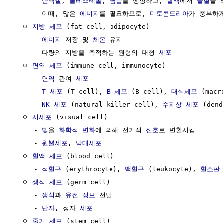
     - 
단백질
, 
콜레스테롤
, 
담즙
을 생성하고, 
혈액
에서 
물질
을 
     - 이때, 많은 
에너지
를 필요하므로, 
미토콘드리아
가 풍부하게
  ㅇ 
지방 세포
 (fat cell, adipocyte)

     - 
에너지
 저장 및 
체온
 유지

     - 다량의 지방을 축적하는 원형의 대형 
세포
  ㅇ 
면역 세포
 (immune cell, immunocyte)

     - 
면역
 관여 
세포
     - 
T 세포
 (T cell), 
B 세포
 (B cell), 
대식세포
 (macr
NK 세포
 (natural killer cell), 
수지상 세포
 (dend
  ㅇ 
시세포
 (visual cell)

     - 
빛
을 
화학적 변화
에 의해 전기적 
신호
로 변환시킴

     - 
원뿔세포
, 
막대세포
  ㅇ 
혈액 세포
 (blood cell)

     - 
적혈구
 (erythrocyte), 
백혈구
 (leukocyte), 
혈소판
  ㅇ 
생식 세포
 (germ cell)

     - 
생식
과 
유전 정보
 전달

     - 
난자
, 정자 
세포
  ㅇ 
줄기 세포
 (stem cell)
