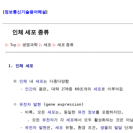
[
정보통신기술용어해설
]
인체 세포 종류
▷
Top
▷
생명과학
▷
세포
▷
세포 종류
1. 
인체 세포
  ※ 
인체
 내 
세포
는 다종다양함

     - 
인간
의 몸은, 대략 270종 60조개의 
세포
로 이루어짐

  ㅇ 
유전자 발현
 (gene expression)

     - 비록, 모든 
세포
는, 동일한 
유전 정보
를 포함하지만, 

        . 모든 
유전자
가 각 
세포
에서 모두 활성화되는 것은 아님
     - 
유전자 발현
은, 
세포
 유형, 환경 조건, 
생물
의 
발달
 단계