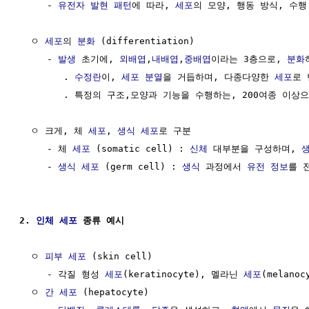
     - 
유전자 발현
패턴
에 따라, 
세포
의 모양, 행동 방식, 수행
  ㅇ 
세포
의 
분화
 (differentiation)

     - 
발생
 초기에, 
외배엽
,
내배엽
,
중배엽
이라는 3층으로, 
분화
        . 
수정란
이, 
세포 분열
을 거듭하며, 다종다양한 
세포
로 
        . 특정의 구조,모양과 기능을 수행하는, 200여종 이상으
  ㅇ 크게, 체 
세포
, 
생식 세포
로 구분

     - 체 
세포
 (somatic cell) : 
신체
 대부분을 구성하며, 
     - 
생식 세포
 (germ cell) : 
생식
 과정에서 
유전 정보
를 
2. 
인체 세포
 종류 예시
  ㅇ 
피부 세포
 (skin cell)

     - 각질 형성 
세포
(keratinocyte), 멜라닌 
세포
(melano
  ㅇ 
간 세포
 (hepatocyte)
