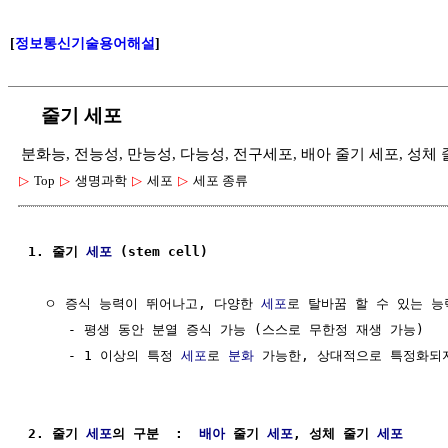
[
정보통신기술용어해설
]
줄기 세포
분화능, 전능성, 만능성, 다능성, 전구세포, 배아 줄기 세포, 성체
▷
Top
▷
생명과학
▷
세포
▷
세포 종류
1. 줄기 
세포
 (stem cell)
  ㅇ 증식 능력이 뛰어나고, 다양한 
세포
로 탈바꿈 할 수 있는 능
     - 평생 동안 분열 증식 가능 (스스로 무한정 재생 가능)

     - 1 이상의 특정 
세포
로 
분화
 가능한, 상대적으로 특정화되
2. 줄기 
세포
의 구분  :  
배아
 줄기 
세포
, 성체 줄기 
세포