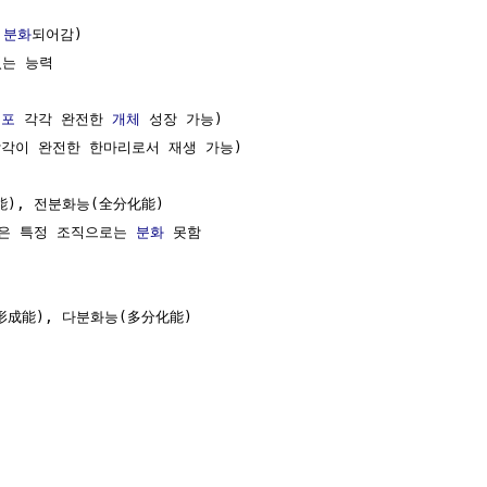
,
분화
되어감)

는 능력

세포
 각각 완전한 
개체
 성장 가능)

각각이 완전한 한마리로서 재생 가능)

成能), 전분화능(全分化能) 

은 특정 조직으로는 
분화
 못함

胞形成能), 다분화능(多分化能)
