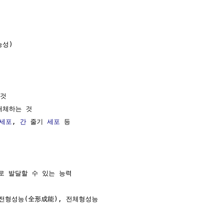
성)

것

대체하는 것

세포
, 
간
 줄기 
세포
 등

로 발달할 수 있는 능력

전형성능(全形成能), 전체형성능 
