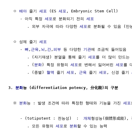
  ㅇ 
배아
 줄기 
세포
 (ES 
세포
, Embryonic Stem Cell)

     - 아직 특정 
세포
로 분화되기 전의 
세포
        . 외부 자극에 따라 다양한 
세포
로 분화될 수 있음 (만능
  ㅇ 성체 줄기 
세포
     - 
뼈
,
근육
,
뇌
,
간
,
피부
 등 다양한 
기관
에 조금씩 들어있음

        . (자기재생) 분열을 통해 줄기 
세포
를 더 많이 만드는 
        . (
분화
) 특정 유형의 
세포
로 변해서 잃어버린 
세포
를 
        . (종별) 
혈액
 줄기 
세포
, 
근육
 줄기 
세포
, 신경 줄기 
3. 
분화
능 (differentiation potency, 分化能)의 구분
  ※ 
분화
능 : 발생 조건에 따라 특정한 형태와 기능을 가진 
세포
     - (totipotent : 전능성)  :  
개체
형성능(個體形成能), 
        . 모든 유형의 
세포
로 
분화
할 수 있는 능력
