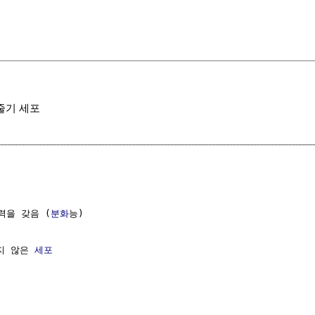
 줄기 세포
력을 갖음 (
분화
능)

지 않은 
세포