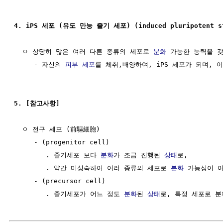
4. iPS 세포 (유도 만능 줄기 세포) (induced pluripotent st
  ㅇ 상당히 많은 여러 다른 종류의 세포로 
분화
 가능한 능력을 갖
     - 자신의 
피부 세포
를 체취,배양하여, iPS 세포가 되며, 
5. [참고사항]
  ㅇ 전구 세포 (前驅細胞)

     - (progenitor cell)

        . 줄기세포 보다 
분화
가 조금 진행된 
상태
로,

        . 약간 미성숙하여 여러 종류의 세포로 
분화
 가능성이 여
     - (precursor cell)

        . 줄기세포가 어느 정도 
분화
된 
상태