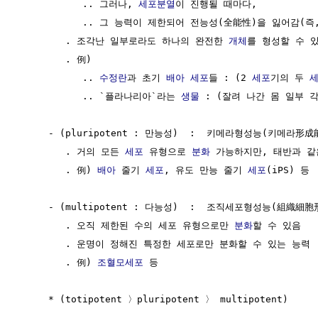
           .. 그러나, 
세포분열
이 진행될 때마다, 

           .. 그 능력이 제한되어 전능성(全能性)을 잃어감(즉
        . 조각난 일부로라도 하나의 완전한 
개체
를 형성할 수 있
        . 例) 

           .. 
수정란
과 초기 
배아
세포
들 : (2 
세포
기의 두 
           .. `플라나리아`라는 
생물
 : (잘려 나간 몸 일부 
     - (pluripotent : 만능성)  :  키메라형성능(키메라形
        . 거의 모든 
세포
 유형으로 
분화
 가능하지만, 태반과 같
        . 例) 
배아
 줄기 
세포
, 유도 만능 줄기 
세포
(iPS) 등

     - (multipotent : 다능성)  :  조직세포형성능(組織細
        . 오직 제한된 수의 세포 유형으로만 
분화
할 수 있음

        . 운명이 정해진 특정한 세포로만 분화할 수 있는 능력

        . 例) 
조혈모세포
 등

     * (totipotent 〉pluripotent 〉 multipotent)
