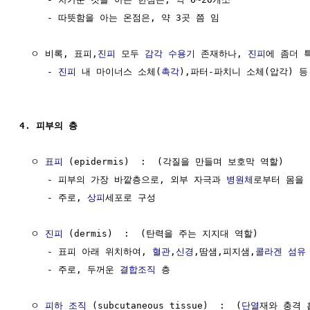
     - 따뜻함을 아는 온점은, 약 3곳 쯤 임

  ㅇ 비록, 표피,
진피
 모두 
감각 수용기
 존재하나, 
진피
에 좀더 
     - 
진피
 내 마이너스 소체(
촉각
),파터-파치니 소체(압각) 등
4. 피부의 층
  ㅇ 
표피
 (epidermis)  :  (각질을 만들며 보호막 역할)

     - 피부의 가장 바깥층으로, 외부 자극과 
병원체
로부터 몸을 
     - 주로, 
상피
세포로 구성

  ㅇ 
진피
 (dermis)  :  (탄력을 주는 지지대 역할)

     - 표피 아래 위치하여, 
혈관
,
신경
,땀샘,피지샘,
콜라겐
섬유
     - 주로, 두꺼운 
결합조직
 층

  ㅇ 
피하 조직
 (subcutaneous tissue)  :  (
단열
재와 충격 