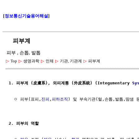
[
정보통신기술용어해설
]
피부계
피부 , 손톱, 발톱
▷
Top
▷
생명과학
▷
인체
▷
기관, 기관계
▷
피부계
1. 피부계 (皮膚系), 외피계통 (外皮系統) (Integumentary 
Sy
  ㅇ 피부(표피,
진피
,
피하조직
) 및 부속기관(털,손톱,발톱,땀샘 등
2. 피부의 역할