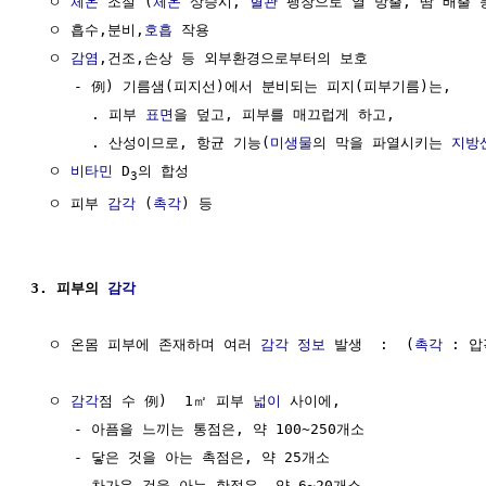
  ㅇ 
체온
 조절 (
체온
 상승시, 
혈관
 팽창으로 열 방출, 땀 배출 등
  ㅇ 흡수,분비,
호흡
 작용

  ㅇ 
감염
,건조,손상 등 외부환경으로부터의 보호

     - 例) 기름샘(피지선)에서 분비되는 피지(피부기름)는,

       . 피부 
표면
을 덮고, 피부를 매끄럽게 하고,

       . 산성이므로, 항균 기능(
미생물
의 막을 파열시키는 
지방
  ㅇ 
비타민
 D
의 합성

3
  ㅇ 피부 
감각
 (
촉각
) 등

3. 피부의 
감각
  ㅇ 온몸 피부에 존재하며 여러 
감각
정보
 발생  :  (
촉각
 : 
  ㅇ 
감각
점 수 例)  1㎡ 피부 
넓이
 사이에,

     - 아픔을 느끼는 통점은, 약 100~250개소

     - 닿은 것을 아는 촉점은, 약 25개소

     - 차가운 것을 아는 한점은, 약 6~20개소
