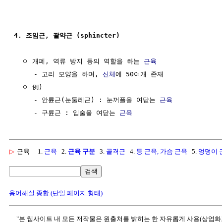
4. 조임근, 괄약근 (sphincter)
  ㅇ 개폐, 역류 방지 등의 역할을 하는 
근육
     - 고리 모양을 하며, 
신체
에 50여개 존재

  ㅇ 例)

     - 안륜근(눈둘레근) : 눈꺼플을 여닫는 
근육
     - 구륜근 : 입술을 여닫는 
근육
▷
근육
1.
근육
2.
근육 구분
3.
골격근
4.
등 근육, 가슴 근육
5.
엉덩이 
검색
용어해설 종합 (단일 페이지 형태)
"본 웹사이트 내 모든 저작물은 원출처를 밝히는 한 자유롭게 사용(상업화