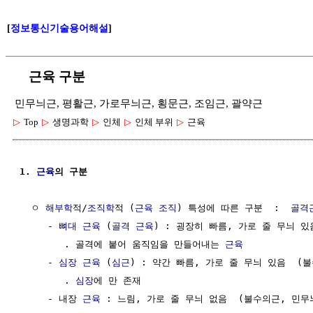
[
정보통신기술용어해설
]
근육 구분
민무늬근, 평활근, 가로무늬근, 횡문근, 조임근, 괄약근
▷
Top
▷
생명과학
▷
인체
▷
인체 부위
▷
근육
1. 
근육
의 구분
  ㅇ 
해부학
적/
조직학
적 (
근육
조직
) 특성에 따른 구분  :  
골격
     - 
뼈대 근육
 (
골격 근육
) : 굉장히 빠름, 가로 줄 무늬 있
        . 골격에 붙어 움직임을 만들어내는 
근육
     - 
심장
근육
 (
심근
) : 약간 빠름, 가로 줄 무늬 있음  (
        . 
심장
에 만 존재 

     - 내장 
근육
 : 느림, 가로 줄 무늬 없음  (불수의근, 민무