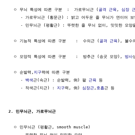
  ㅇ 무늬 특성에 따른 구분  :  가로무늬근 (
골격 근육
, 
심장
     - 가로무늬근 (횡문근) : 밝고 어두운 줄 무늬가 연이어 보임
     - 민무늬근 (평활근) : 뚜렷한 줄 무늬 없이, 밋밋한 모양을
  ㅇ 기능적 특성에 따른 구분    :  수의근 (
골격 근육
), 불수
  ㅇ 모양적 특성에 따른 구분    :  방추근 (송곳 모양), 
방사
  ㅇ 순발력,
지구
력에 따른 구분

     - 
백색
근(속근) : 순발력, 例) 팔 
근육
 등

     - 적색근(지근) : 
지구
력, 例) 
심장근
,
호흡
근 등

2. 민무늬근, 가로무늬근
  ㅇ 민무늬근 (평활근, smooth muscle)

     - 뚜렷한 무늬 없이 밋밋한 모양
