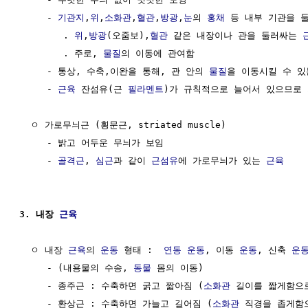
     - 
기관지
,
위
,
소화관
,
혈관
,
방광
,
눈
의 
홍채
 등 내부 기관을 
        . 
위
,
방광
(오줌보),
혈관
 같은 내장이나 관을 둘러싸는 
        . 주로, 
물질
의 이동에 관여함 

     - 통상, 수축,이완을 통해, 관 안의 
물질
을 이동시킬 수 있
     - 
근육
 잔섬유(근 
필라멘트
)가 규칙적으로 늘어서 있으므로 
  ㅇ 가로무늬근 (횡문근, striated muscle)

     - 밝고 어두운 무늬가 보임

     - 
골격근
, 
심근
과 같이 
근섬유
에 가로무늬가 있는 
근육
3. 내장 
근육
  ㅇ 내장 
근육
의 
운동
 형태 :  
연동 운동
, 이동 
운동
, 신축 
운
     - (내용물의 수송, 
동물
 몸의 이동)

     - 종주근 : 수축하면 굵고 짧아짐 (
소화관
 길이를 짧게함으로
     - 환상근 : 수축하면 가늘고 길어짐 (
소화관
 직경을 좁게함으