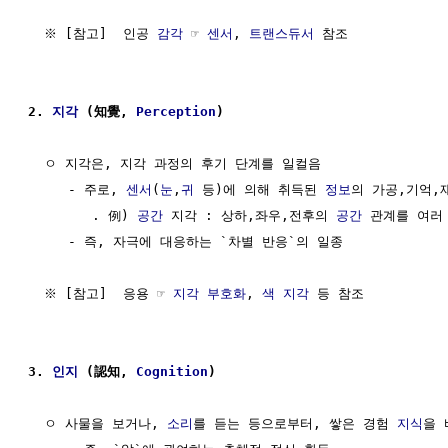
  ※ [참고]  인공 
감각
 ☞ 
센서
, 
트랜스듀서
 참조

2. 
지각
 (知覺, 
Perception
)
  ㅇ 지각은, 지각 과정의 후기 단계를 일컬음

     - 주로, 
센서
(
눈
,
귀
 등)에 의해 취득된 
정보
의 가공,기억,재
        . 例) 
공간
 지각 : 상하,좌우,전후의 
공간
 관계를 여러
     - 즉, 자극에 대응하는 `차별 반응`의 일종

  ※ [참고]  응용 ☞ 
지각 부호화
, 
색 지각
 등 참조

3. 
인지
 (認知, 
Cognition
)                          
  ㅇ 사물을 보거나, 
소리
를 듣는 등으로부터, 쌓은 경험 
지식
을 