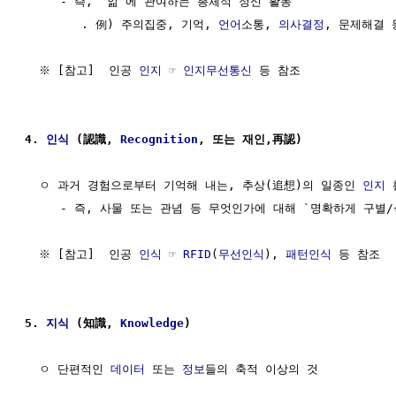
     - 즉, `앎`에 관여하는 총체적 정신 활동

        . 例) 주의집중, 기억, 
언어
소통, 
의사결정
, 문제해결 등
  ※ [참고]  인공 
인지
 ☞ 
인지무선통신
 등 참조

4. 
인식
 (認識, 
Recognition
, 또는 재인,再認)
  ㅇ 과거 경험으로부터 기억해 내는, 추상(追想)의 일종인 
인지
 
     - 즉, 사물 또는 관념 등 무엇인가에 대해 `명확하게 구별/
  ※ [참고]  인공 
인식
 ☞ 
RFID
(
무선인식
), 
패턴인식
 등 참조

5. 
지식
 (知識, 
Knowledge
)
  ㅇ 단편적인 
데이터
 또는 
정보
들의 축적 이상의 것
