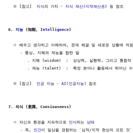
  ※ [참고]  
지식
의 가치 ☞ 
지식 재산
(
지적재산권
) 등 참조

6. 
지능
 (知能, 
Intelligence
)
  ㅇ 배우고 생각하고 이해하며, 문제 해결 및 새로운 상황에 적응
     - 통상, 지혜와 재능을 합한 말

        . 지혜 (wisdom)  :  상상력, 실행력, 그리고 통
        . 재능 (talent)  :  특정 분야나 활동에서 뛰어난
  ※ [참고]  
인공 지능
 ☞ 
AI
(
인공지능
) 참조

7. 의식 (意識, Consiousness)
  ㅇ 자신과 환경을 지속적으로 
인식
하는 
상태
     - 즉, 
인간
이 일상을 경험하는 `심적/지적 현상의 모든 것`
