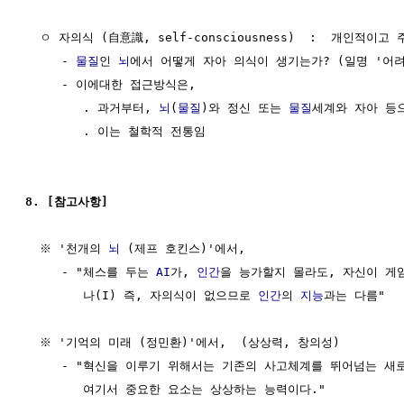
  ㅇ 자의식 (自意識, self-consciousness)  :  개인적이고
     - 
물질
인 
뇌
에서 어떻게 자아 의식이 생기는가? (일명 '어려운
     - 이에대한 접근방식은,

        . 과거부터, 
뇌
(
물질
)와 정신 또는 
물질
세계와 자아 등으
        . 이는 철학적 전통임

8. [참고사항]
  ※ '천개의 
뇌
 (제프 호킨스)'에서,

     - "체스를 두는 
AI
가, 
인간
을 능가할지 몰라도, 자신이 게임
        나(I) 즉, 자의식이 없으므로 
인간
의 
지능
과는 다름"

  ※ '기억의 미래 (정민환)'에서,  (상상력, 창의성)

     - "혁신을 이루기 위해서는 기존의 사고체계를 뛰어넘는 새로
        여기서 중요한 요소는 상상하는 능력이다."
