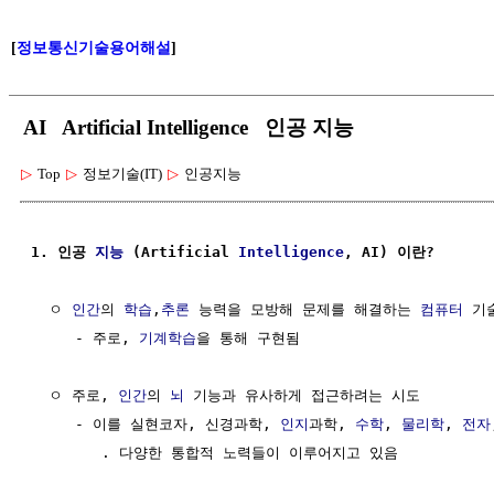
[
정보통신기술용어해설
]
AI Artificial Intelligence 인공 지능
▷
Top
▷
정보기술(IT)
▷
인공지능
1. 인공 
지능
 (Artificial 
Intelligence
, AI) 이란?
  ㅇ 
인간
의 
학습
,
추론
 능력을 모방해 문제를 해결하는 
컴퓨터
 기술
     - 주로, 
기계학습
을 통해 구현됨

  ㅇ 주로, 
인간
의 
뇌
 기능과 유사하게 접근하려는 시도

     - 이를 실현코자, 신경과학, 
인지
과학, 
수학
, 
물리학
, 
전자
        . 다양한 통합적 노력들이 이루어지고 있음
