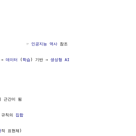
          ☞ 
인공지능 역사
 참조

 → 
데이터
 (
학습
) 기반 → 
생성형 AI
의 근간이 됨

 규칙의 
집합
학
적 표현체)
