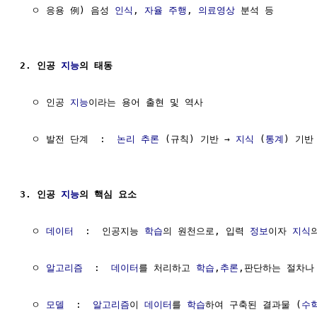
  ㅇ 응용 例) 음성 
인식
, 
자율 주행
, 
의료영상
 분석 등

2. 인공 
지능
의 태동
  ㅇ 인공 
지능
이라는 용어 출현 및 역사                     
  ㅇ 발전 단계  :  
논리
추론
 (규칙) 기반 → 
지식
 (
통계
) 기반
3. 인공 
지능
의 핵심 요소 
  ㅇ 
데이터
  :  인공지능 
학습
의 원천으로, 입력 
정보
이자 
지식
  ㅇ 
알고리즘
  :  
데이터
를 처리하고 
학습
,
추론
,판단하는 절차나
  ㅇ 
모델
  :  
알고리즘
이 
데이터
를 
학습
하여 구축된 결과물 (
수