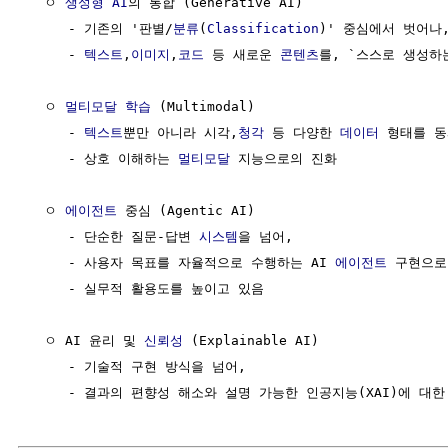
  ㅇ 
생성형 AI
의 통합 (Generative AI)

     - 기존의 '판별/
분류
(
Classification
)' 중심에서 벗어나,
     - 
텍스트
,
이미지
,
코드
 등 새로운 
콘텐츠
를, `스스로 생성하
  ㅇ 
멀티모달
학습
 (Multimodal)

     - 
텍스트
뿐만 아니라 시각,
청각
 등 다양한 
데이터
 형태를 동
     - 상호 이해하는 
멀티모달
 지능으로의 진화

  ㅇ 
에이전트
 중심 (Agentic AI)

     - 단순한 질문-답변 
시스템
을 넘어, 

     - 사용자 목표를 자율적으로 수행하는 AI 
에이전트
 구현으로,
     - 실무적 활용도를 높이고 있음

  ㅇ AI 윤리 및 
신뢰성
 (Explainable AI)

     - 기술적 구현 방식을 넘어, 
