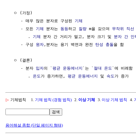
  ㅇ (가정)

     - 매우 많은 분자로 구성된 
기체
     - 모든 
기체
 분자는 
동등
하고 
질량
 m을 갖으며 
무작위
직선
        . 
기체
 분자 간 거리가 멀고, 분자 크기 및 
분자 간 인
     - 구성 
원자
,분자는 용기 벽면과 완전 
탄성 충돌
을 함

  ㅇ (결론)

     - 분자 
입자
의 `
평균
운동에너지
`는 `
절대 온도
`에 비례함

        . 
온도
가 증가하면, 
평균
운동에너지
 및 
속도
▷
기체법칙
1.
기체 법칙 (경험 법칙)
2.
이상 기체
3.
이상 기체 법칙
4.
검색
용어해설 종합 (단일 페이지 형태)