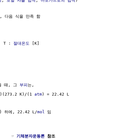
칙
, 
보일 샤를 법칙
, 
아보가드로의 법칙
)

, 다음 식을 만족 함

, T : 
절대온도
 [K]

을 때, 그 
부피
는, 

)(273.2 K)/(1 
atm
) = 22.42 L

) 하에, 22.42 L/
mol
 임

    ☞ 
기체분자운동론
 참조