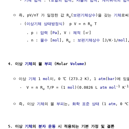
     - 
기체 법칙
 : (
보일의 법칙
, 
샤를의 법칙
, 
게이뤼삭의 법
  ㅇ 즉, pV/nT 가 일정한 값 R
(
보편기체상수
)을 갖는 
기체
로써
u
     - (
이상기체 상태방정식
)  p V = n R
 T

u
        . p : 
압력
 [
Pa
], V : 
체적
 [㎥]

        . n : 
몰수
 [
mol
], R
 : 
보편기체상수
 [J/K·1/
mol
]
u
4. 이상 
기체
의 몰 
부피
 (Molar 
Volume
)
  ㅇ 이상 
기체
 1 
mol
이, 0 ℃ (273.2 K), 1 
atm
(
bar
)에 있
-1
-1
     -  V = n R
 T/P = (1 
mol
)(0.0826 L 
atm
mol
 K
u
  ㅇ 즉, 이상 
기체
의 몰 
부피
는, 
화학 표준 상태
 (1 
atm
, 0 ℃
5. 이상 
기체
의 
분자 운동
 시 적용되는 기본 가정 및 결론       