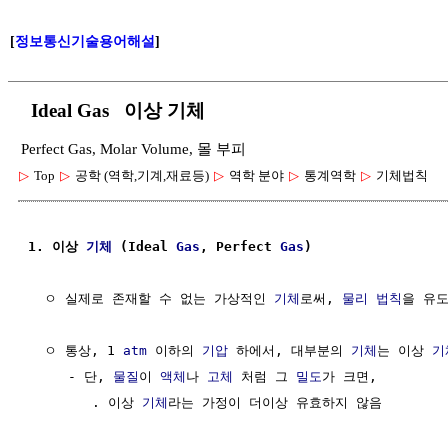
[
정보통신기술용어해설
]
Ideal Gas 이상 기체
Perfect Gas, Molar Volume, 몰 부피
▷
Top
▷
공학 (역학,기계,재료등)
▷
역학 분야
▷
통계역학
▷
기체법칙
1. 이상 
기체
 (Ideal 
Gas
, Perfect 
Gas
)
  ㅇ 실제로 존재할 수 없는 가상적인 
기체
로써, 
물리 법칙
을 유도
  ㅇ 통상, 1 
atm
 이하의 
기압
 하에서, 대부분의 
기체
는 이상 
기
     - 단, 
물질
이 
액체
나 
고체
 처럼 그 
밀도
가 크면,

        . 이상 
기체
라는 가정이 더이상 유효하지 않음
