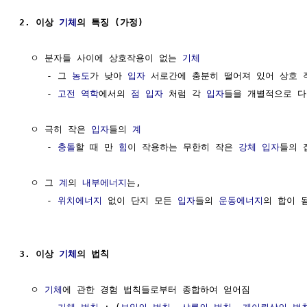
2. 이상 
기체
의 특징 (가정)
  ㅇ 분자들 사이에 상호작용이 없는 
기체
     - 그 
농도
가 낮아 
입자
 서로간에 충분히 떨어져 있어 상호 작
     - 
고전 역학
에서의 
점 입자
 처럼 각 
입자
들을 개별적으로 다
  ㅇ 극히 작은 
입자
들의 
계
     - 
충돌
할 때 만 
힘
이 작용하는 무한히 작은 
강체
입자
들의 집
  ㅇ 그 
계
의 
내부에너지
는,

     - 
위치에너지
 없이 단지 모든 
입자
들의 
운동에너지
의 합이 됨
3. 이상 
기체
의 법칙                                    
  ㅇ 
기체
에 관한 경험 법칙들로부터 종합하여 얻어짐
