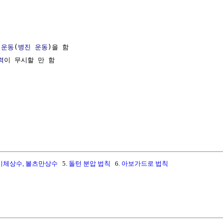
 운동
(
병진 운동
)을 함

력
이 무시할 만 함

기체상수, 볼츠만상수
5.
돌턴 분압 법칙
6.
아보가드로 법칙