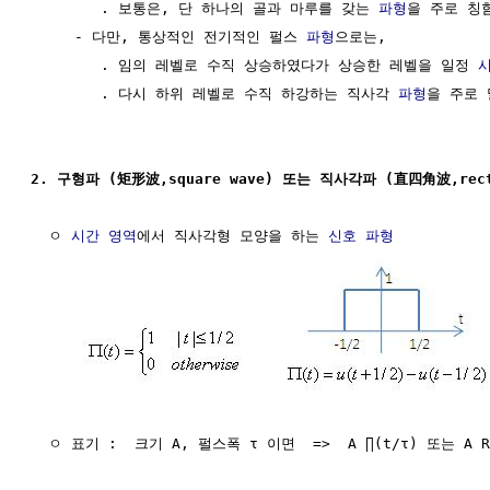
        . 보통은, 단 하나의 골과 마루를 갖는 
파형
을 주로 칭함
     - 다만, 통상적인 전기적인 펄스 
파형
으로는,

        . 임의 레벨로 수직 상승하였다가 상승한 레벨을 일정 
        . 다시 하위 레벨로 수직 하강하는 직사각 
파형
을 주로 
2. 구형파 (矩形波,square wave) 또는 직사각파 (直四角波,rect
  ㅇ 
시간 영역
에서 직사각형 모양을 하는 
신호 파형
  ㅇ 표기 :  크기 A, 펄스폭 τ 이면  =>  A ∏(t/τ) 또는 A Re