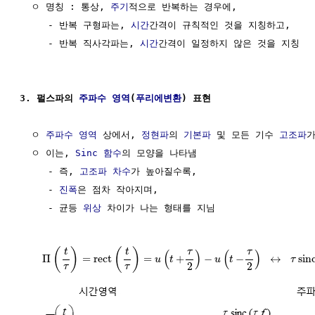
  ㅇ 명칭 : 통상, 
주기
적으로 반복하는 경우에,

     - 반복 구형파는, 
시간
간격이 규칙적인 것을 지칭하고, 

     - 반복 직사각파는, 
시간
간격이 일정하지 않은 것을 지칭

3. 펄스파의 
주파수 영역
(
푸리에변환
) 표현
  ㅇ 
주파수 영역
 상에서, 
정현파
의 
기본파
 및 모든 기수 
고조파
가
  ㅇ 이는, 
Sinc 함수
의 모양을 나타냄

     - 즉, 
고조파
차수
가 높아질수록,

     - 
진폭
은 점차 작아지며,

     - 균등 
위상
 차이가 나는 형태를 지님

(
)
(
)
t
t
τ
τ
(
)
(
)
Π
=
rect
=
+
−
−
↔
sin
u
t
u
t
τ
2
2
τ
τ