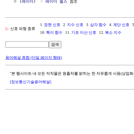
  ㅇ (
레이더
)  ☞ 
레이더 펄스
1.
정현 신호
2.
지수 신호
3.
삼각 함수
4.
계단 신호
5
▷
신호 파형 종류
10.
특이 함수
11.
기초 이산 신호
12.
복소 지수
검색
용어해설 종합 (단일 페이지 형태)
"본 웹사이트 내 모든 저작물은 원출처를 밝히는 한 자유롭게 사용(상업화
[정보통신기술용어해설]