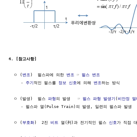
4. [참고사항] 
  ㅇ (
변조
)  펄스파에 의한 
변조
 ☞ 
펄스 변조
     - 
주기
적인 펄스를 
정보
신호
에 의해 
변조
하는 방식

  ㅇ (발생)  펄스 
파형
의 발생   ☞ 
펄스 파형 발생기
(
비안정 멀
     - 펄스파 열(Pulse Train)의 발생, 일련의 펄스파 발생

  ㅇ (
부호화
)  2진 
비트
 열(列)과 전기적인 펄스 
신호
가 직접 