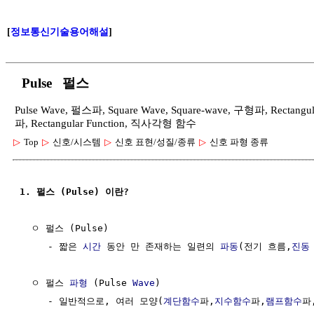
[
정보통신기술용어해설
]
Pulse 펄스
Pulse Wave, 펄스파, Square Wave, Square-wave, 구형파, Rectan
파, Rectangular Function, 직사각형 함수
▷
Top
▷
신호/시스템
▷
신호 표현/성질/종류
▷
신호 파형 종류
1. 펄스 (Pulse) 이란?
  ㅇ 펄스 (Pulse)

     - 짧은 
시간
 동안 만 존재하는 일련의 
파동
(전기 흐름,
진동
  ㅇ 펄스 
파형
 (Pulse 
Wave
)

     - 일반적으로, 여러 모양(
계단함수
파,
지수함수
파,
램프함수
파