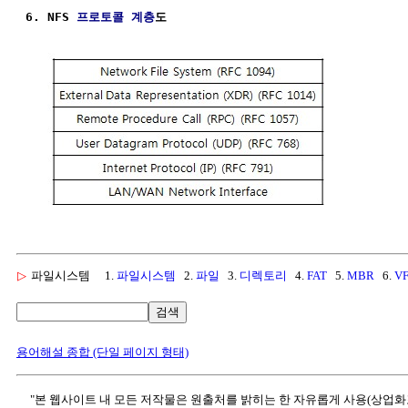
6. NFS 
프로토콜
계층
도
▷
파일시스템
1.
파일시스템
2.
파일
3.
디렉토리
4.
FAT
5.
MBR
6.
V
검색
용어해설 종합 (단일 페이지 형태)
"본 웹사이트 내 모든 저작물은 원출처를 밝히는 한 자유롭게 사용(상업화