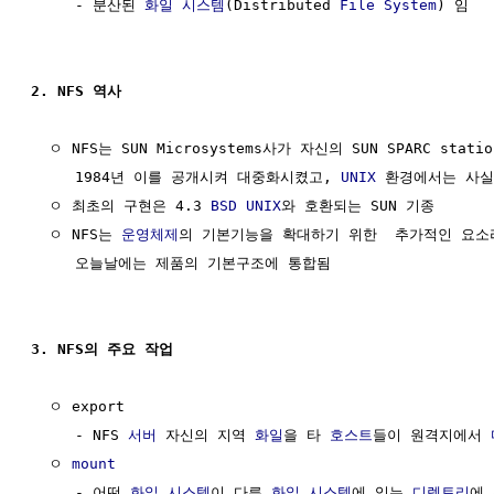
     - 분산된 
화일 시스템
(Distributed 
File System
) 임

2. NFS 역사
  ㅇ NFS는 SUN Microsystems사가 자신의 SUN SPARC stat
     1984년 이를 공개시켜 대중화시켰고, 
UNIX
 환경에서는 사실
  ㅇ 최초의 구현은 4.3 
BSD
UNIX
와 호환되는 SUN 기종

  ㅇ NFS는 
운영체제
의 기본기능을 확대하기 위한  추가적인 요소
     오늘날에는 제품의 기본구조에 통합됨

3. NFS의 주요 작업
  ㅇ export

     - NFS 
서버
 자신의 지역 
화일
을 타 
호스트
들이 원격지에서 
  ㅇ 
mount
     - 어떤 
화일 시스템
이 다른 
화일 시스템
에 있는 
디렉토리
에 