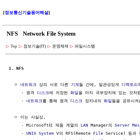
[
정보통신기술용어해설
]
NFS Network File System
▷
Top
▷
정보기술(IT)
▷
운영체제
▷
파일시스템
1. NFS
  ㅇ 
네트워크
 상의 서로 다른 
기계
들 간에, 일관성있게 
디렉토리
     - 원격 
디스크
에 저장된 
화일
을 마치 국부장치에 있는 것처럼
     - 
네트워크
를 통해 원격 
디스크
 장치내의 
화일
들을 공유시켜줌
  ㅇ 이는 사실상, 

     - Microsoft社 제품 계열의 
LAN
 Manager의 
Server Mes
     - 
UNIX
System
 Ⅴ의 RFS(Remote 
File
 Service) 등과 