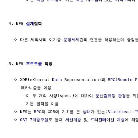
4. NFS 
설계
철학
  ㅇ 다른 제작사의 이기종 
운영체제
간의 연결을 허용하는데 중점을
5. NFS 
프로토콜
 특징
  ㅇ XDR(eXternal 
Data
 Representation)과 
RPC
(
Remote P
     메카니즘을 이용

     - 이 두 개의 사양(spec.)에 대하여 
분산컴퓨팅 환경
을 위
       기본 골격을 이룸

  ㅇ NFS는 
RPC
와 XDR에 기초를 둔 
상태
가 없는(
Stateless
) 
  ㅇ 
OSI 7계층모델
로 볼때 
세션계층
 및 
프리젼테이션 계층
에 해당