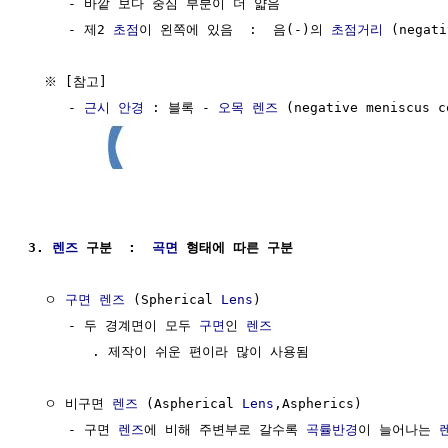
     - 바깥 보다 중심 부분이 더 얇음

     - 제2 
초점
이 왼쪽에 있음  :  음(-)의 
초점거리
 (negati
  ※ [참고]

     - 
근시
안경
 : 블록 - 
오목
렌즈
 (negative meniscus c
3. 
렌즈
 구분  :  
곡면
 형태에 따른 구분
  ㅇ 
구면
렌즈
 (Spherical 
Lens
)

     - 두 경계면이 모두 
구면
인 
렌즈
        . 제작이 쉬운 편이라 많이 사용됨

  ㅇ 비구면 
렌즈
 (Aspherical 
Lens
,Aspherics)

     - 구면 
렌즈
에 비해 주변부로 갈수록 
곡률반경
이 늘어나는 