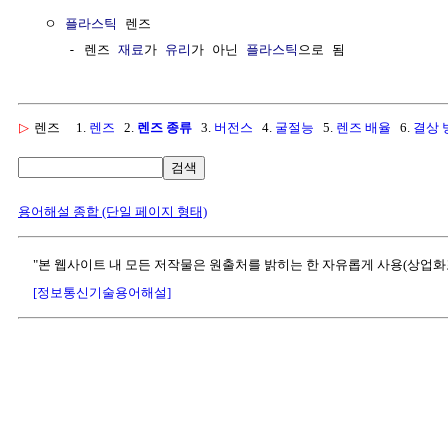
  ㅇ 
플라스틱
 렌즈

     - 렌즈 
재료
가 
유리
가 아닌 
플라스틱
▷
렌즈
1.
렌즈
2.
렌즈 종류
3.
버전스
4.
굴절능
5.
렌즈 배율
6.
결상 
검색
용어해설 종합 (단일 페이지 형태)
"본 웹사이트 내 모든 저작물은 원출처를 밝히는 한 자유롭게 사용(상업화
[정보통신기술용어해설]