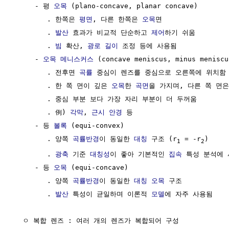
     - 평 
오목
 (plano-concave, planar concave)

        . 한쪽은 
평면
, 다른 한쪽은 
오목
면

        . 
발산
 효과가 비교적 단순하고 
제어
하기 쉬움

        . 
빔
 확산, 
광로 길이
 조정 등에 사용됨

     - 
오목
메니스커스
 (concave meniscus, minus meniscus
        . 전후면 
곡률
 중심이 렌즈를 중심으로 오른쪽에 위치함

        . 한 쪽 면이 깊은 
오목
한 
곡면
을 가지며, 다른 쪽 면
        . 중심 부분 보다 가장 자리 부분이 더 두꺼움

        . 例) 
각막
, 
근시
안경
 등

     - 등 
볼록
 (equi-convex) 

        . 양쪽 
곡률반경
이 동일한 
대칭
 구조 (r
 = -r
)

1
2
        . 
광축
 기준 
대칭성
이 좋아 기본적인 
집속
 특성 분석에 
     - 등 
오목
 (equi-concave)

        . 양쪽 
곡률반경
이 동일한 
대칭
오목
 구조

        . 
발산
 특성이 균일하며 이론적 
모델
에 자주 사용됨

  ㅇ 복합 렌즈 : 여러 개의 렌즈가 복합되어 구성
