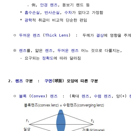
        . 例, 
안경
렌즈
, 돋보기 렌드 등

     * 
흡수손실
, 
반사손실
, 
수차
가 없다고 가정함

     * 
광학
적 취급이 비교적 단순한 편임

  ㅇ 
두꺼운 렌즈
 (
Thick Lens
)  :  두께가 
결상
에 영향을 주
  ※ 
렌즈
를, 얇은 
렌즈
, 
두꺼운 렌즈
 어느 것으로 다룰지는,

     - 요구되는 
정확도
에 따라 달라짐

2. 
렌즈
 구분  :  
구면
(球面) 모양에 따른 구분
  ㅇ 
볼록
 (
Convex
) 
렌즈
  :  (확대 
렌즈
, 
수렴
렌즈
, 양(+) 