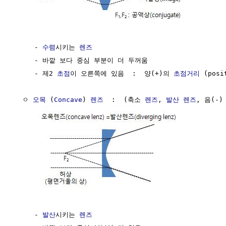
     - 
수렴
시키는 
렌즈
     - 바깥 보다 중심 부분이 더 두꺼움

     - 제2 
초점
이 오른쪽에 있음  :  양(+)의 
초점거리
 (posi
  ㅇ 
오목
 (
Concave
) 
렌즈
  :  (축소 
렌즈
, 
발산
렌즈
, 음(-)
     - 
발산
시키는 
렌즈