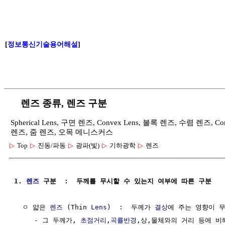
[
정보통신기술용어해설
]
렌즈 종류, 렌즈 구분
Spherical Lens, 구면 렌즈, Convex Lens, 볼록 렌즈, 수렴 렌즈, C
렌즈, 줌 렌즈, 오목 메니스커스
▷
Top
▷
진동/파동
▷
광파(빛)
▷
기하광학
▷
렌즈
1. 
렌즈
 구분  :  두께를 무시할 수 있는지 여부에 따른 구분
  ㅇ 얇은 
렌즈
 (Thin 
Lens
)  :  두께가 
결상
에 주는 영향이 무
     - 그 두께가, 
초점거리
,
곡률반경
,상,물체와의 거리 등에 비해