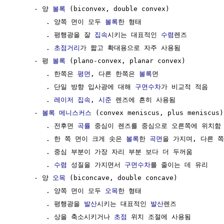
     - 양 
볼록
 (biconvex, double convex) 

        . 양쪽 면이 모두 
볼록
한 형태

        . 평행광을 잘 
집속
시키는 대표적인 
수렴
렌즈

        . 
초점거리
가 짧고 확대용으로 자주 사용됨

     - 평 
볼록
 (plano-convex, planar convex)

        . 한쪽은 
평면
, 다른 한쪽은 
볼록
면

        . 단일 방향 입사광에 대해 
구면수차
가 비교적 적음

        . 
레이저
집속
, 
시준
 렌즈에 흔히 사용됨

     - 
볼록
메니스커스
 (convex meniscus, plus meniscus)

        . 전후면 
곡률
 중심이 렌즈를 중심으로 오른쪽에 위치함

        . 한 쪽 면이 크게 솟은 
볼록
한 
곡면
을 가지며, 다른 
        . 중심 부분이 가장 자리 부분 보다 더 두꺼움

        . 
수렴
 성질을 가지면서 
구면수차
를 줄이는 데 유리

     - 양 
오목
 (biconcave, double concave)

        . 양쪽 면이 모두 
오목
한 형태

        . 평행광을 
발산
시키는 대표적인 
발산
렌즈

        . 상을 축소시키거나 
초점
 위치 조절에 사용됨
