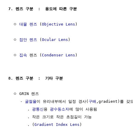
7. 렌즈 구분  :  용도에 따른 구분 
  ㅇ 
대물 렌즈
 (
Objective Lens
)

  ㅇ 
접안 렌즈
 (
Ocular Lens
)

  ㅇ 
집속
 렌즈 (
Condenser
Lens
)

8. 렌즈 구분  :  기타 구분
  ㅇ GRIN 렌즈 

     - 
굴절율
이 유리내부에서 일정 경사(
구배
,gradient)를 갖
        . 
광통신
용 
광수동소자
에 많이 사용됨 

        . 작은 크기로 작은 초점길이 가능

        . (
Gradient
Index
Lens
)
