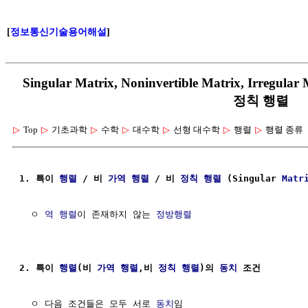
[
정보통신기술용어해설
]
Singular Matrix, Noninvertible Matrix, Irre
정칙 행렬
▷
Top
▷
기초과학
▷
수학
▷
대수학
▷
선형 대수학
▷
행렬
▷
행렬 종류
1. 특이 
행렬
 / 비 
가역 행렬
 / 비 
정칙 행렬
 (Singular 
Matr
  ㅇ 
역 행렬
이 존재하지 않는 
정방행렬
2. 특이 
행렬
(비 
가역 행렬
,비 
정칙 행렬
)의 
동치
 조건
  ㅇ 다음 조건들은 모두 서로 
동치
임
