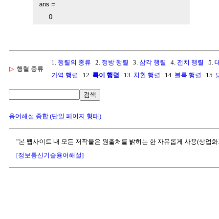
ans =

     0
1.
행렬의 종류
2.
정방 행렬
3.
삼각 행렬
4.
전치 행렬
5.
▷
행렬 종류
가역 행렬
12.
특이 행렬
13.
치환 행렬
14.
블록 행렬
15.
검색
용어해설 종합 (단일 페이지 형태)
"본 웹사이트 내 모든 저작물은 원출처를 밝히는 한 자유롭게 사용(상업화
[정보통신기술용어해설]