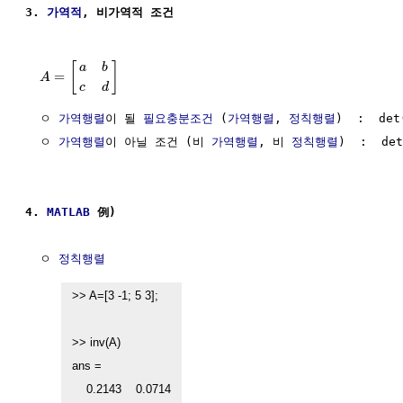
3. 
가역적
, 비가역적 조건
[
]
a
b
=
A
c
d
  ㅇ 
가역행렬
이 될 
필요충분조건
 (
가역행렬
, 
정칙행렬
)  :  det
  ㅇ 
가역행렬
이 아닐 조건 (비 
가역행렬
, 비 
정칙행렬
)  :  det
4. 
MATLAB
 例)
  ㅇ 
정칙행렬
>> A=[3 -1; 5 3];

>> inv(A)

ans =

    0.2143    0.0714
