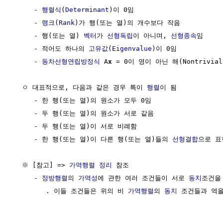
     - 
행렬식
(
Determinant
)이 0임

     - 
랭크
(
Rank
)가 행(또는 열)의 개수보다 작음

     - 행(또는 열) 
벡터
가 
선형독립
이 아니며, 
선형종속
임

     - 적어도 하나의 
고유값
(
Eigenvalue
)이 0임

     - 
동차선형연립방정식
 A
x
 = 0이 영이 아닌 해(Nontrivial
  ㅇ 대표적으로, 다음과 같은 경우 특이 
행렬
이 됨

     - 한 행(또는 열)의 원소가 모두 0임

     - 두 행(또는 열)의 원소가 서로 같음

     - 두 행(또는 열)이 서로 비례함

     - 한 행(또는 열)이 다른 행(또는 열)들의 
선형결합
으로 표
  ※ [참고] => 
가역행렬 정리
 참조

     - 
정방행렬
의 
가역성
에 관한 여러 조건들이 서로 
동치
조건을 
        . 이들 조건들은 위의 비 
가역행렬
의 
동치
 조건들과 역을