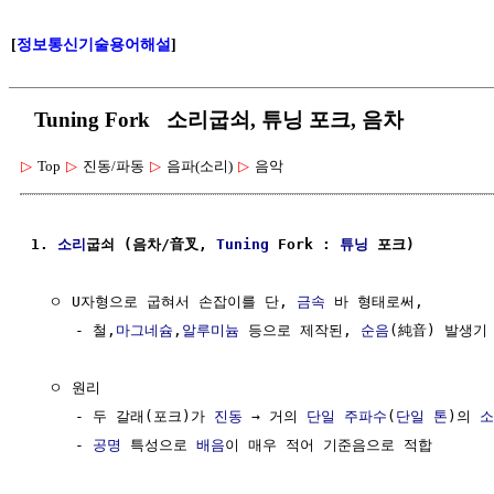
[
정보통신기술용어해설
]
Tuning Fork 소리굽쇠, 튜닝 포크, 음차
▷
Top
▷
진동/파동
▷
음파(소리)
▷
음악
1. 
소리
굽쇠 (음차/音叉, 
Tuning
 Fork : 
튜닝
 포크)
  ㅇ U자형으로 굽혀서 손잡이를 단, 
금속
 바 형태로써,

     - 철,
마그네슘
,
알루미늄
 등으로 제작된, 
순음
(純音) 발생기

  ㅇ 원리

     - 두 갈래(포크)가 
진동
 → 거의 
단일 주파수
(
단일 톤
)의 
소
     - 
공명
 특성으로 
배음
이 매우 적어 기준음으로 적합
