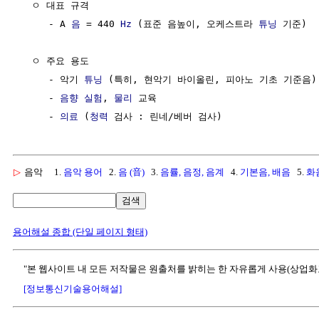
  ㅇ 대표 규격  

     - A 
음
 = 440 
Hz
 (표준 음높이, 오케스트라 
튜닝
 기준)

  ㅇ 주요 용도

     - 악기 
튜닝
 (특히, 현악기 바이올린, 피아노 기초 기준음)

     - 
음향
실험
, 
물리
 교육

     - 
의료
 (
청력
▷
음악
1.
음악 용어
2.
음 (音)
3.
음률, 음정, 음계
4.
기본음, 배음
5.
화
검색
용어해설 종합 (단일 페이지 형태)
"본 웹사이트 내 모든 저작물은 원출처를 밝히는 한 자유롭게 사용(상업화
[정보통신기술용어해설]