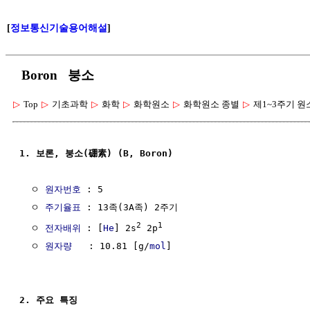
[
정보통신기술용어해설
]
Boron 붕소
▷
Top
▷
기초과학
▷
화학
▷
화학원소
▷
화학원소 종별
▷
제1~3주기 원
1. 보론, 붕소(硼素) (B, Boron)
  ㅇ 
원자번호
 : 5

  ㅇ 
주기율표
 : 13족(3A족) 2주기

2
1
  ㅇ 
전자배위
 : [
He
] 2s
 2p
  ㅇ 
원자량
   : 10.81 [g/
mol
]

2. 주요 특징 