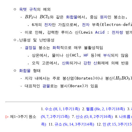
  ㅇ 
옥텟 규칙
의 예외 

     - 
나 
와 같은 
화합물
에서, 중심 
원자
인 붕소는, 

B
F
B
C
l
3
3
        . 6개의 
전자
만 가짐으로써, 
전자
 부족(Electron-defi
     - 이로 인해, 강력한 루이스 산(Lewis 
Acid
 : 
전자쌍
 받
  ㅇ.난용성 및 난반응성

     - 
결정질
 붕소는 
화학
적으로 매우 불활성적임 

        . 상온에서, 물이나 산(HCl, 
HF
 등)에 
부식
되지 않음

        . 오직 고온에서, 
산화
되거나 
강한 산
화제에 의해 반응

  ㅇ 
화합물
 형태

     - 지각 내에서는 주로 붕산염(Borates)이나 붕산(
H
B
O
3
3
     - 대표적인 
광물
1.
수소 (H, 1, 1주기1족)
2.
헬륨 (He, 2, 1주기18족)
3.
▷
제1~3주기 원소
(N, 7, 2주기15족)
7.
산소 (O, 8, 2주기16족)
8.
나트륨 (
족)
11.
규소 (Si, 14, 3주기14족)
12.
인 (P, 15, 3주기1