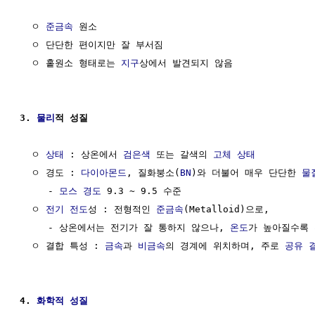
  ㅇ 
준금속
 원소

  ㅇ 단단한 편이지만 잘 부서짐

  ㅇ 홑원소 형태로는 
지구
상에서 발견되지 않음

3. 
물리
적 성질
  ㅇ 
상태
 : 상온에서 
검은색
 또는 갈색의 
고체
상태
  ㅇ 경도 : 
다이아몬드
, 질화붕소(
BN
)와 더불어 매우 단단한 
물
     - 
모스 경도
 9.3 ~ 9.5 수준

  ㅇ 
전기 전도
성 : 전형적인 
준금속
(Metalloid)으로, 

     - 상온에서는 전기가 잘 통하지 않으나, 
온도
가 높아질수록 
  ㅇ 결합 특성 : 
금속
과 
비금속
의 경계에 위치하며, 주로 
공유 
4. 
화학적 성질