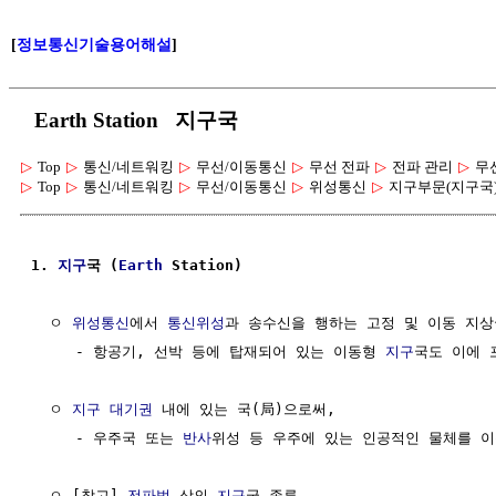
[
정보통신기술용어해설
]
Earth Station 지구국
▷
Top
▷
통신/네트워킹
▷
무선/이동통신
▷
무선 전파
▷
전파 관리
▷
무
▷
Top
▷
통신/네트워킹
▷
무선/이동통신
▷
위성통신
▷
지구부문(지구국
1. 
지구
국 (
Earth
 Station)
  ㅇ 
위성통신
에서 
통신위성
과 송수신을 행하는 고정 및 이동 지상국
     - 항공기, 선박 등에 탑재되어 있는 이동형 
지구
국도 이에 
  ㅇ 
지구
대기권
 내에 있는 국(局)으로써,

     - 우주국 또는 
반사
위성 등 우주에 있는 인공적인 물체를 이
  ㅇ [참고] 
전파법
 상의 
지구
국 종류
