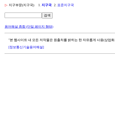
▷
지구부문(지구국)
1.
지구국
2.
표준지구국
검색
용어해설 종합 (단일 페이지 형태)
"본 웹사이트 내 모든 저작물은 원출처를 밝히는 한 자유롭게 사용(상업화
[정보통신기술용어해설]