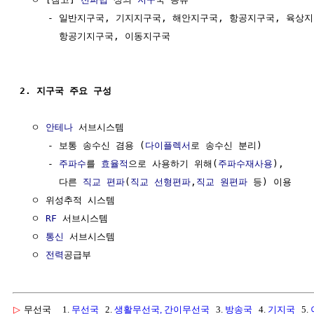
     - 일반지구국, 기지지구국, 해안지구국, 항공지구국, 육상지
       항공기지구국, 이동지구국

2. 지구국 주요 구성
  ㅇ 
안테나
 서브시스템

     - 보통 송수신 겸용 (
다이플렉서
로 송수신 분리)

     - 
주파수
를 
효율적
으로 사용하기 위해(
주파수재사용
), 

       다른 
직교
편파
(
직교
선형편파
,
직교
원편파
 등) 이용

  ㅇ 위성추적 시스템

  ㅇ 
RF
 서브시스템

  ㅇ 
통신
 서브시스템

  ㅇ 
전력
▷
무선국
1.
무선국
2.
생활무선국, 간이무선국
3.
방송국
4.
기지국
5.