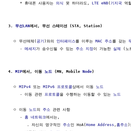
     * 휴대폰 사용자는 
의식
 못 하더라도, 
LTE
eNB
(
기지국
 역
3. 
무선LAN
에서, 무선 스테이션 (STA, Station)
  ㅇ 무선매체(
공기
)와의 
인터페이스
를 이루는 
MAC 주소
를 갖는 
     - 
메세지
가 송수신될 수 있는 
주소 지정
이 가능한 
실체
 (노
4. 
MIP
에서, 이동 
노드
 (MN, Mobile 
Node
)
  ㅇ 
MIPv4
 또는 
MIPv6
프로토콜
상에서 이동 
노드
     - 이동 관련 
프로토콜
을 수행하는 이동할 수 있는 
노드
  ㅇ 이동 
노드
의 
주소
 관련 사항

     - 
홈 네트워크
에서는, 

        . 자신의 영구적인 
주소
인 HoA(
Home Address
,
홈주소
)