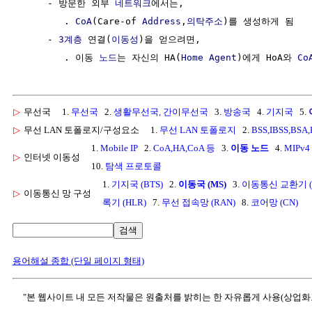
     - 방문한 외부 
네트워크
에서는, 

        . 
CoA
(Care-of 
Address
,
의탁주소
)를 생성하게 됨

     - 
3계층
 연결(
이동성
)을 얻으려면, 

        . 이동 
노드
는 자신의 HA(
Home Agent
)에게 HoA와 
Co
▷
무선국
1.
무선국
2.
생활무선국, 간이무선국
3.
방송국
4.
기지국
5.
▷
무선 LAN 토폴로지/구성요소
1.
무선 LAN 토폴로지
2.
BSS,IBSS,BSA,
1.
Mobile IP
2.
CoA,HA,CoA 등
3.
이동 노드
4.
MIPv4
▷
인터넷 이동성
10.
탐색 프로토콜
1.
기지국 (BTS)
2.
이동국 (MS)
3.
이동통신 교환기 (
▷
이동통신 망 구성
록기 (HLR)
7.
무선 접속망 (RAN)
8.
코어망 (CN)
검색
용어해설 종합 (단일 페이지 형태)
"본 웹사이트 내 모든 저작물은 원출처를 밝히는 한 자유롭게 사용(상업화