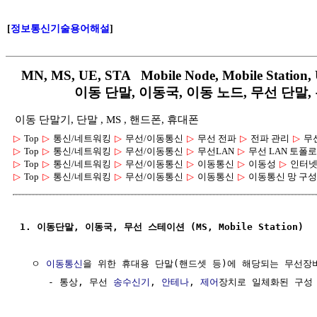
[
정보통신기술용어해설
]
MN, MS, UE, STA Mobile Node, Mobile Station, U
이동 단말, 이동국, 이동 노드, 무선 단말
이동 단말기, 단말 , MS , 핸드폰, 휴대폰
▷
Top
▷
통신/네트워킹
▷
무선/이동통신
▷
무선 전파
▷
전파 관리
▷
무
▷
Top
▷
통신/네트워킹
▷
무선/이동통신
▷
무선LAN
▷
무선 LAN 토폴
▷
Top
▷
통신/네트워킹
▷
무선/이동통신
▷
이동통신
▷
이동성
▷
인터넷
▷
Top
▷
통신/네트워킹
▷
무선/이동통신
▷
이동통신
▷
이동통신 망 구성
1. 이동단말, 이동국, 무선 스테이션 (MS, Mobile Station)
  ㅇ 
이동통신
을 위한 휴대용 단말(핸드셋 등)에 해당되는 무선장비
     - 통상, 무선 
송수신기
, 
안테나
, 
제어
장치로 일체화된 구성
