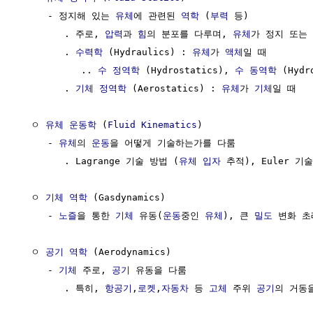
     - 정지해 있는 
유체
에 관련된 
역학
 (
부력
 등)

        . 주로, 
압력
과 
힘
의 분포를 다루며, 
유체
가 정지 또는 
        . 
수력학
 (Hydraulics) : 
유체
가 
액체
일 때

           .. 
수 정역학
 (Hydrostatics), 
수 동역학
 (Hydr
        . 
기체
정역학
 (Aerostatics) : 
유체
가 
기체
일 때

  ㅇ 
유체
운동학
 (
Fluid
Kinematics
)

     - 
유체
의 
운동
을 어떻게 기술하는가를 다룸

        . Lagrange 기술 방법 (
유체
입자
 추적), Euler 기
  ㅇ 
기체
역학
 (Gasdynamics)

     - 
노즐
을 통한 
기체
 유동(
운동
중인 
유체
), 큰 
밀도
 변화 초
  ㅇ 
공기
역학
 (Aerodynamics) 

     - 
기체
 주로, 
공기
 유동을 다룸

        . 특히, 
항공기
,
로켓
,
자동차
 등 
고체
 주위 
공기
의 거동