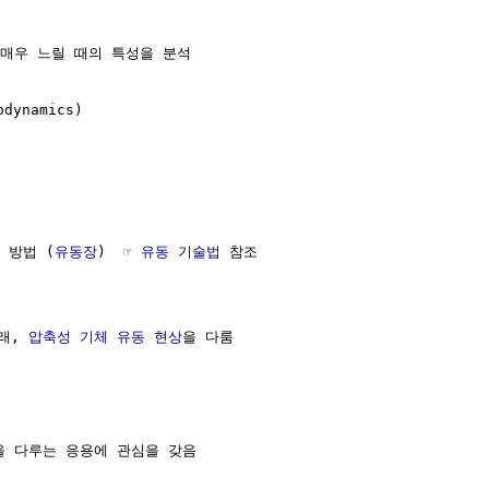
매우 느릴 때의 특성을 분석

odynamics)

술 방법 (
유동장
)  ☞ 
유동 기술법
 참조

래, 
압축성
기체
유동 현상
을 다룸

을 다루는 응용에 관심을 갖음
