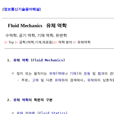
[
정보통신기술용어해설
]
Fluid Mechanics 유체 역학
수역학, 공기 역학, 기체 역학, 유변학
▷
Top
▷
공학 (역학,기계,재료등)
▷
역학 분야
▷
유체역학
1. 
유체
역학
 (
Fluid
Mechanics
)
  ㅇ 정지 또는 움직이는 
유체
(
액체
나 
기체
)의 
운동
 및 
힘
과의 관
     - 주로, 
고체
 및 다른 
유체
와의 경계에서, 
유체
와의 상호작용
2. 
유체
역학
의 학문적 구분
  ㅇ 
유체 정역학
 (
Fluid Statics
)
