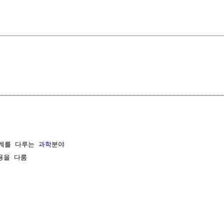
계를 다루는 
과학
분야

을 다룸
