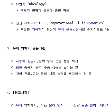
  ㅇ 유변학 (Rheology)

     - 
액체
의 변형과 유동에 관한 학문

  ㅇ 전산 
유체
역학 (CFD,Computational 
Fluid
Dynamics
)

     - 복잡한 
기하학
적 형상의 
유체
운동방정식
을 수치적으로 계산
3. 
유체
 역학의 응용 例)
  ㅇ 
자동차
,
항공기
,선박 등의 
운동
 성능 해석

  ㅇ 
펌프
,송풍기 등의 수송 성능을 높이는 일

  ㅇ 대형 건물,교량 등의 내풍 능력을 제고하는 것 등

4. [참고사항]
  ㅇ 
유체
 역학에서, 기초 
물리 법칙
  :  
질량 보존 법칙
, 
에너지