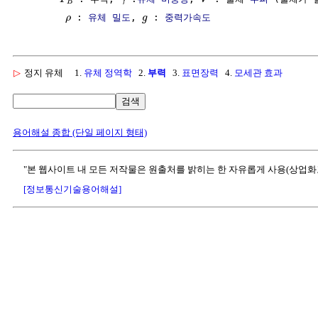
B
 : 
유체
밀도
, 
 : 
중력가속도
ρ
g
▷
정지 유체
1.
유체 정역학
2.
부력
3.
표면장력
4.
모세관 효과
검색
용어해설 종합 (단일 페이지 형태)
"본 웹사이트 내 모든 저작물은 원출처를 밝히는 한 자유롭게 사용(상업화
[정보통신기술용어해설]