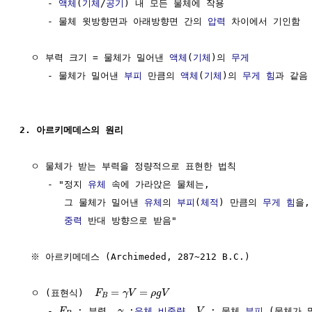
     - 
액체
(
기체
/
공기
) 내 모든 물체에 작용

     - 물체 윗방향면과 아래방향면 간의 
압력
 차이에서 기인함

  ㅇ 부력 크기 = 물체가 밀어낸 
액체
(
기체
)의 
무게
     - 물체가 밀어낸 
부피
 만큼의 
액체
(
기체
)의 
무게
힘
과 같음

2. 아르키메데스의 원리
  ㅇ 물체가 받는 부력을 정량적으로 표현한 법칙

     - "정지 
유체
 속에 가라앉은 물체는, 

        그 물체가 밀어낸 
유체
의 
부피
(
체적
) 만큼의 
무게
힘
을,
중력
 반대 방향으로 받음"

  ※ 아르키메데스 (Archimeded, 287~212 B.C.)

=
=
  ㅇ (표현식)  
F
γ
V
ρ
g
V
B
     - 
 : 부력, 
 :
유체
비중량
, 
 : 물체 
부피
 (물체가 
F
γ
V