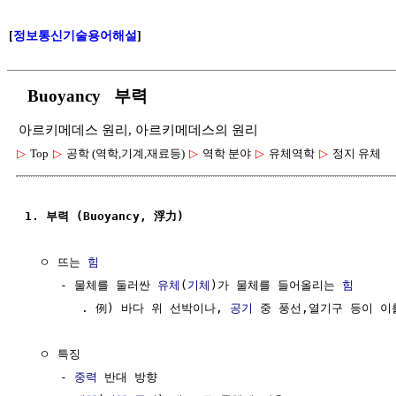
[
정보통신기술용어해설
]
Buoyancy 부력
아르키메데스 원리, 아르키메데스의 원리
▷
Top
▷
공학 (역학,기계,재료등)
▷
역학 분야
▷
유체역학
▷
정지 유체
1. 부력 (Buoyancy, 浮力)
  ㅇ 뜨는 
힘
     - 물체를 둘러싼 
유체
(
기체
)가 물체를 들어올리는 
힘
        . 例) 바다 위 선박이나, 
공기
 중 풍선,열기구 등이 이
  ㅇ 특징

     - 
중력
 반대 방향
