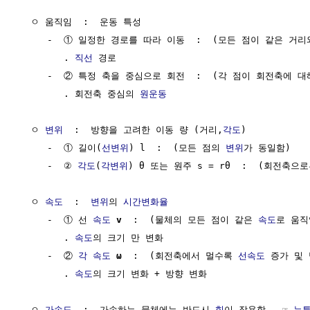
  ㅇ 움직임  :  운동 특성  

     -  ① 일정한 경로를 따라 이동  :  (모든 점이 같은 거리
        . 
직선
 경로

     -  ② 특정 축을 중심으로 회전  :  (각 점이 회전축에 대
        . 회전축 중심의 
원운동
  ㅇ 
변위
  :  방향을 고려한 이동 량 (거리,
각도
)  

     -  ① 길이(
선변위
) l  :  (모든 점의 
변위
가 동일함)

     -  ② 
각도
(
각변위
) θ 또는 원주 s = rθ  :  (회전축
  ㅇ 
속도
  :  
변위
의 
시간변화율
     -  ① 선 
속도
v
  :  (물체의 모든 점이 같은 
속도
로 움직임
        . 
속도
의 크기 만 변화

     -  ② 
각 속도
ω
  :  (회전축에서 멀수록 
선속도
 증가 및
        . 
속도
의 크기 변화 + 방향 변화

  ㅇ 
가속도
  :  가속하는 물체에는 반드시 
힘
이 작용함   ☞ 
뉴튼