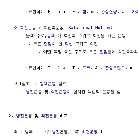
     - (표현식)  
F
 = m 
a
  (
F
 : 
힘
, m : 
관성질량
, 
a
 : 
가
  ㅇ 
회전운동
 / 회전축운동 (
Rotational Motion
)

     - 물체(주로,
강체
)가 회전축 주위로 회전을 하는 운동

        . 모든 
질점
이 한 
직선
 주위로 회전

           .. 어떤 특정 축선 주위로 모든 
질점
들이 회전축과의
     - (표현식)  
T
 = J 
α
  (
T
 : 
토크
, J : 
관성모멘트
, 
α
 :
  ※ [참고] ☞ 
강체운동
 참조

     - 
병진
운동 및 
회전운동
이 합쳐진 복합적 운동을 함

2. 
병진
운동 및 
회전운동
 비교
  ※ [ 범례  :  ① 
병진
운동,  ② 
회전운동
 ]
