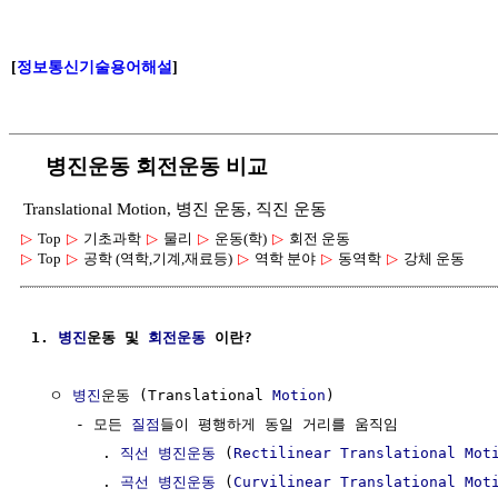
[
정보통신기술용어해설
]
병진운동 회전운동 비교
Translational Motion, 병진 운동, 직진 운동
▷
Top
▷
기초과학
▷
물리
▷
운동(학)
▷
회전 운동
▷
Top
▷
공학 (역학,기계,재료등)
▷
역학 분야
▷
동역학
▷
강체 운동
1. 
병진
운동 및 
회전운동
 이란?
  ㅇ 
병진
운동 (Translational 
Motion
)

     - 모든 
질점
들이 평행하게 동일 거리를 움직임

        . 
직선 병진운동
 (
Rectilinear Translational Mot
        . 
곡선 병진운동
 (
Curvilinear Translational Mot