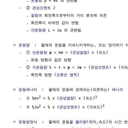
        . 
운동량
 p = mv 와 관련됨

     -  ② 
관성모멘트
 J

        . 
질량
과 회전축으로부터의 거리 분포에 의존

        . 회전축이 바뀌면 값이 변함

        . 
각운동량
 L = Jω 와 관련됨

  ㅇ 
운동량
  :  물체의 운동을 지속시키게하는, 또는 정지하기 
     -  ① 
선운동량
p
 = m
v
 = (
관성질량
) x (
속도
)

        . 운동 방향과 같은 방향

     -  ② 
각운동량
L
 = 
r
 x 
p
 = J
ω
 = (
관성모멘트
) x (
각속
        . 회전축 방향 (
오른손 법칙
)

  ㅇ 
운동에너지
  :  물체의 운동에 관계되는(의존하는) 
에너지
2
2
     -  ① ½mv
 = ½ x (
관성질량
) x (
속도
)
2
2
     -  ② ½Jω
 = ½ x (
관성모멘트
) x (
각속도
)
  ㅇ 
운동방정식
  :  물체의 운동을 
물리량
(위치,
속도
)의 
시간
 