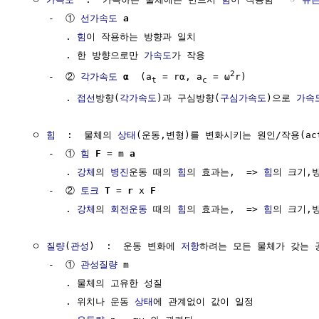
     -  ① 
선가속도
a
        . 
힘
이 작용하는 방향과 일치

        . 한 방향으로만 
가속도
가 작용

2
     -  ② 
각가속도
α
  (a
 = rα, a
 = ω
r)

t
c
        . 
접선
방향(
각가속도
)과 구심방향(
구심가속도
)으로 
가속
  ㅇ 
힘
  :  물체의 
상태
(운동,변형)를 변화시키는 원인/작용(acti
     -  ① 
힘
F
 = m 
a
        . 
강체
의 
병진
운동 때의 
힘
의 효과는,  => 
힘
의 크기,방
     -  ② 
토크
T
 = 
r
 x 
F
        . 
강체
의 
회전운동
 때의 
힘
의 효과는,  => 
힘
의 크기,
  ㅇ 
질량
(
관성
)  :  운동 변화에 
저항
하려는 모든 물체가 갖는 공
     -  ① 
관성질량
 m

        . 물체의 고유한 성질

        . 위치나 운동 
상태
에 관계없이 값이 일정
