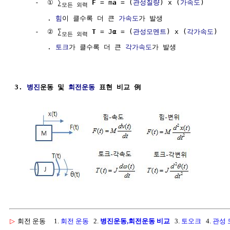
     -  ① ∑
F
 = m
a
 = (
관성질량
) x (
가속도
)

모든 외력
        . 
힘
이 클수록 더 큰 
가속도
가 발생

     -  ② ∑
T
 = J
α
 = (
관성모멘트
) x (
각가속도
)

모든 외력
        . 
토크
가 클수록 더 큰 
각가속도
가 발생

3. 
병진
운동 및 
회전운동
 표현 비교 例
▷
회전 운동
1.
회전 운동
2.
병진운동,회전운동 비교
3.
토오크
4.
관성 