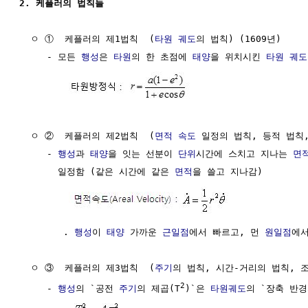
2. 케플러의 법칙들
  ㅇ ①  케플러의 제1법칙  (
타원 궤도
의 법칙) (1609년)

     - 모든 
행성
은 
타원
의 한 초점에 
태양
을 위치시킨 
타원 궤도
  ㅇ ②  케플러의 제2법칙  (
면적
속도
 일정의 법칙, 등적 법칙,
     - 
행성
과 
태양
을 잇는 선분이 
단위
시간에 스치고 지나는 
면
       일정함 (같은 시간에 같은 
면적
을 쓸고 지나감)

        . 
행성
이 
태양
 가까운 
근일점
에서 빠르고, 먼 
원일점
에서
  ㅇ ③  케플러의 제3법칙  (
주기
의 법칙, 시간-거리의 법칙, 조화
2
     - 
행성
의 `공전 
주기
의 제곱(T
)`은 
타원궤도
의 `장축 반경