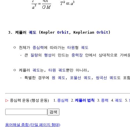
3. 케플러 
궤도
 (Kepler 
Orbit
, Keplerian 
Orbit
)
  ㅇ 천체가 
중심력
에 따라가는 
타원
형 
궤도
     - 큰 
질량
의 
행성
이 만드는 
중력장
 안에서 상대적으로 가벼
  ㅇ 케플러 
궤도
는, 
타원 궤도
뿐만 아니라,

     - 특별한 경우에 
원 궤도
, 
포물선
궤도
, 
쌍곡선
궤도
▷
중심력 운동 (행성 운동)
1.
중심력
2.
케플러 법칙
3.
중력
4.
궤도
5.
검색
용어해설 종합 (단일 페이지 형태)