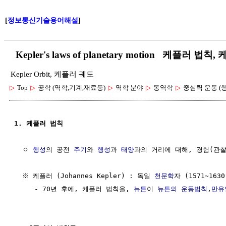
[
정보통신기술용어해설
]
Kepler's laws of planetary motion 케플러
Kepler Orbit, 케플러 궤도
▷
Top
▷
공학 (역학,기계,재료등)
▷
역학 분야
▷
동역학
▷
중심력 운동 (
1. 케플러 법칙
  ㅇ 
행성
의 공전 
주기
와 
행성
과 
태양
과의 거리에 대해, 경험(관찰
  ※ 케플러 (Johannes Kepler) : 독일 
천문학
자 (1571~1630)
     - 70년 후에, 케플러 법칙을, 
뉴튼
이 
뉴튼의 운동법칙
,
만유