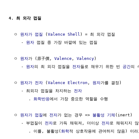
4. 최 외각 껍질
  ㅇ 
원자가 껍질
 (
Valence Shell
) = 최 외각 껍질

     - 
원자
 껍질 중 가장 바깥에 있는 껍질

  ㅇ 
원자
가 (原子價, 
Valence
, 
Valency
)

     - 
원자
의 최 외각 껍질을 
전자
들로 채우기 위한 빈 
공간
의 수
  ㅇ 
원자가 전자
 (
Valence Electron
, 
원자
가를 결정)

     - 최외각 껍질을 차지하는 
전자
        . 
화학반응
에서 가장 중요한 역할을 수행

  ㅇ 
원자가 껍질
에 
전자
가 없는 경우 => 
불활성 기체
(inert)

     - 부껍질이 
전자
로 가득 채워져, 더이상 
전자
로 채워지지 않
        . 이를, 불활성(
화학