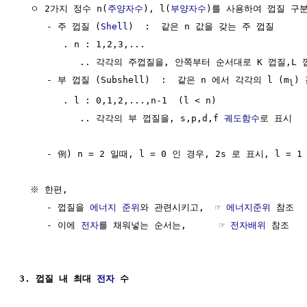
  ㅇ 2가지 정수 n(
주양자수
), l(
부양자수
)를 사용하여 껍질 구분 
     - 주 껍질 (
Shell
)  :  같은 n 값을 갖는 주 껍질

        . n : 1,2,3,...     

           .. 각각의 주껍질을, 안쪽부터 순서대로 K 껍질,L 
     - 부 껍질 (Subshell)  :  같은 n 에서 각각의 l (m
)
l
        . l : 0,1,2,...,n-1  (l < n)

           .. 각각의 부 껍질을, s,p,d,f 
궤도함수
로 표시

     - 例) n = 2 일때, l = 0 인 경우, 2s 로 표시, l = 1
  ※ 한편, 

     - 껍질을 
에너지 준위
와 관련시키고,  ☞ 
에너지준위
 참조

     - 이에 
전자
를 채워넣는 순서는,      ☞ 
전자배위
 참조

3. 껍질 내 최대 
전자
 수