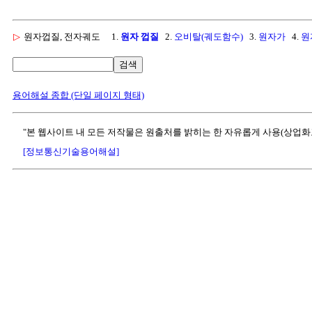
▷
원자껍질, 전자궤도
1.
원자 껍질
2.
오비탈(궤도함수)
3.
원자가
4.
원
검색
용어해설 종합 (단일 페이지 형태)
"본 웹사이트 내 모든 저작물은 원출처를 밝히는 한 자유롭게 사용(상업화
[정보통신기술용어해설]