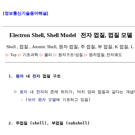
[
정보통신기술용어해설
]
Electron Shell, Shell Model 전자 껍질, 껍질 모델
Shell , 껍질 , Atomic Shell, 원자 껍질, 주 껍질, 부 껍질, K
▷
Top
▷
기초과학
▷
물리
▷
원자구조/성질
▷
원자껍질, 전자궤도
1. 
원자
 내 
전자
 껍질 구조 
  ㅇ 
원자
 내 
전자
의 존재 위치가, 마치 양파 껍질과 같다는 개념
     - (
보어 원자 모델
에 기초하고 있음) 

2. 주껍질 (shell), 부껍질 (subshell)