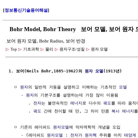
[
정보통신기술용어해설
]
Bohr Model, Bohr Theory 보어 모델, 보어 원
보어 원자 모델, Bohr Radius, 보어 반경
▷
Top
▷
기초과학
▷
물리
▷
원자구조/성질
▷
원자 모델
1. 보어(Neils Bohr,1885~1962)의 
원자 모델
(1913년)
  ㅇ 
원자
의 일반적 거동을 설명하고 이해하는 기초적인 
모델
     - 
원자
의 기본구조를 설명하는데 가장 많이 이용됨

        . 
전자
는 불연속적인 
에너지
로 다수의 
궤도
를 따라 움직이
        . 
궤도
 간에 천이할 때 만, 그 차이 만큼 
복사 에너지
를
  ㅇ 기존의 레더퍼드 
원자모델
에 약자역학적 개념을 도입

     - (레더퍼드 
원자모델
 : 
전자
가 
원자핵
 주위를 마치 
태양계