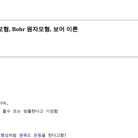
자 모형, Bohr 원자모형, 보어 이론
며, 

 흡수 또는 방출한다고 
가정
함

 행성
처럼 
원궤도
운동
을 한다고함)
