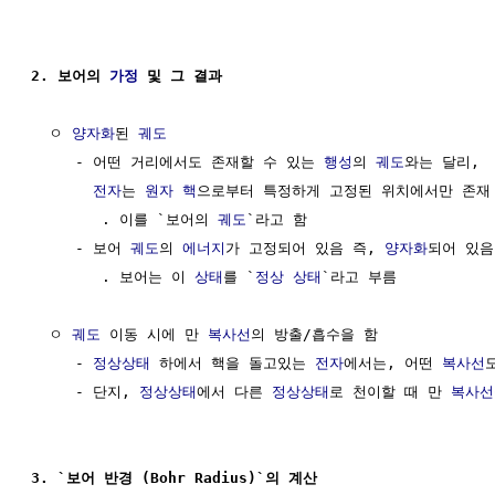
2. 보어의 
가정
 및 그 결과
  ㅇ 
양자화
된 
궤도
     - 어떤 거리에서도 존재할 수 있는 
행성
의 
궤도
와는 달리, 

전자
는 
원자 핵
으로부터 특정하게 고정된 위치에서만 존재

        . 이를 `보어의 
궤도
`라고 함

     - 보어 
궤도
의 
에너지
가 고정되어 있음 즉, 
양자화
되어 있음

        . 보어는 이 
상태
를 `
정상 상태
`라고 부름

  ㅇ 
궤도
 이동 시에 만 
복사선
의 방출/흡수을 함

     - 
정상상태
 하에서 핵을 돌고있는 
전자
에서는, 어떤 
복사선
     - 단지, 
정상상태
에서 다른 
정상상태
로 천이할 때 만 
복사선
3. `보어 반경 (Bohr Radius)`의 계산