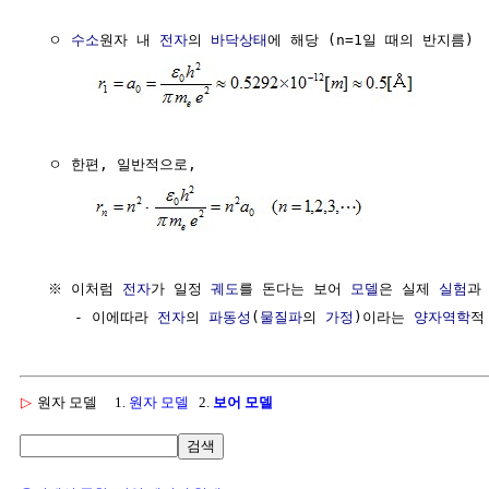
  ㅇ 
수소
원자 내 
전자
의 
바닥상태
에 해당 (n=1일 때의 반지름)

  ㅇ 한편, 일반적으로,

  ※ 이처럼 
전자
가 일정 
궤도
를 돈다는 보어 
모델
은 실제 
실험
과 
     - 이에따라 
전자
의 
파동성
(
물질파
의 
가정
)이라는 
양자역학
▷
원자 모델
1.
원자 모델
2.
보어 모델
검색