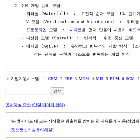
  ㅇ 주요 개발 관리 
모델
     - 워터폴 (Waterfall)  :  고전적 순차 
모델
  (각 단계가
     - V-모델 (Verification and Validation)  : 
     - 
프로토타입
 모델  :  
시제품
을 먼저 만들어 사용자 
피드
     - 나선형 모델 (Spiral)  :  반복적 + 위험 중심 모델	 (위험분석,계획,개발,평가를 반복)

     - 
애자
일 (Agile)  :  유연하고 반복적인 개발 방식  (소
        . 작은 
단위
▷
기업지원시스템
1.
CRM
2.
ERP
3.
MDM
4.
MIS
5.
PLM
6.
SCM
7
검색
용어해설 종합 (단일 페이지 형태)
"본 웹사이트 내 모든 저작물은 원출처를 밝히는 한 자유롭게 사용(상업화
[정보통신기술용어해설]