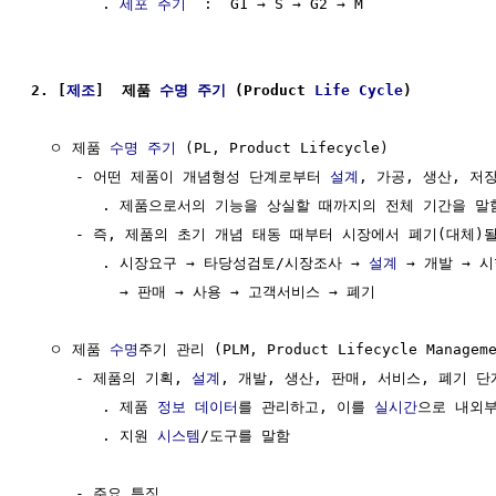
        . 
세포 주기
  :  G1 → S → G2 → M

2. [
제조
]  제품 
수명
주기
 (Product 
Life
Cycle
)
  ㅇ 제품 
수명
주기
 (PL, Product Lifecycle)

     - 어떤 제품이 개념형성 단계로부터 
설계
, 가공, 생산, 저장
        . 제품으로서의 기능을 상실할 때까지의 전체 기간을 말함
     - 즉, 제품의 초기 개념 태동 때부터 시장에서 폐기(대체)될
        . 시장요구 → 타당성검토/시장조사 → 
설계
 → 개발 → 시
          → 판매 → 사용 → 고객서비스 → 폐기

  ㅇ 제품 
수명
주기 관리 (PLM, Product Lifecycle Manageme
     - 제품의 기획, 
설계
, 개발, 생산, 판매, 서비스, 폐기 
        . 제품 
정보
데이터
를 관리하고, 이를 
실시간
으로 내외부
        . 지원 
시스템
/도구를 말함

     - 주요 특징
