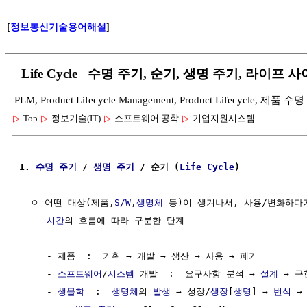
[
정보통신기술용어해설
]
Life Cycle 수명 주기, 순기, 생명 주기, 라이프 사
PLM, Product Lifecycle Management, Product Lifecycle
▷
Top
▷
정보기술(IT)
▷
소프트웨어 공학
▷
기업지원시스템
1. 
수명
주기
 / 
생명
주기
 / 순기 (
Life
Cycle
)
  ㅇ 어떤 대상(제품,
S/W
,
생명체
 등)이 생겨나서, 사용/변화하다
시간
의 흐름에 따라 구분한 단계

     - 제품  :  기획 → 개발 → 생산 → 사용 → 폐기

     - 
소프트웨어
/
시스템
 개발  :  요구사항 분석 → 
설계
 → 구
     - 
생물학
  :  
생명체
의 
발생
 → 성장/
생장
[
생명
] → 
번식
 →