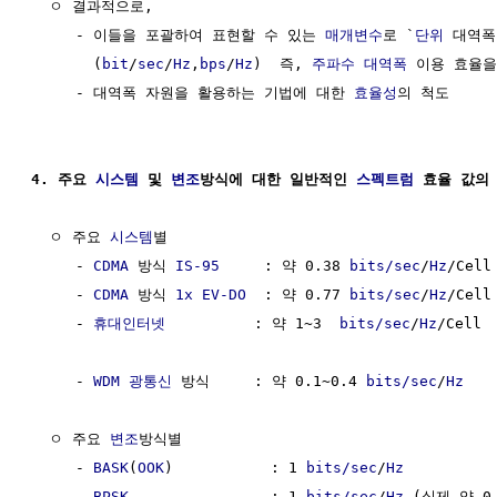
  ㅇ 결과적으로, 

     - 이들을 포괄하여 표현할 수 있는 
매개변수
로 `
단위
 대역폭
       (
bit
/
sec
/
Hz
,
bps
/
Hz
)  즉, 
주파수 대역폭
 이용 효율을
     - 대역폭 자원을 활용하는 기법에 대한 
효율성
의 척도

4. 주요 
시스템
 및 
변조
방식에 대한 일반적인 
스펙트럼
 효율 값의
  ㅇ 주요 
시스템
별

     - 
CDMA
 방식 
IS-95
     : 약 0.38 
bits/sec
/
Hz
/Cell

     - 
CDMA
 방식 
1x EV-DO
  : 약 0.77 
bits/sec
/
Hz
/Cell

     - 
휴대인터넷
          : 약 1~3  
bits/sec
/
Hz
/Cell

     - 
WDM
광통신
 방식     : 약 0.1~0.4 
bits/sec
/
Hz
  ㅇ 주요 
변조
방식별

     - 
BASK
(
OOK
)           : 1 
bits/sec
/
Hz
     - 
BPSK
                : 1 
bits/sec
/
Hz
 (실제 약 0.7