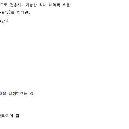
으로 
전송
시, 가능한 최대 대역폭 효율

-ary)를 한다면,

/
2
R
s


율
을 달성하려는 것

달라지게 됨
