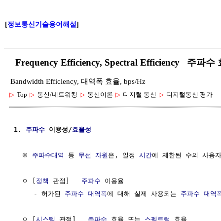
[
정보통신기술용어해설
]
Frequency Efficiency, Spectral Effici
Bandwidth Efficiency, 대역폭 효율, bps/Hz
▷
Top
▷
통신/네트워킹
▷
통신이론
▷
디지털 통신
▷
디지털통신 평가
1. 
주파수
 이용성/
효율성
  ※ 
주파수대역
 등 
무선 자원
은, 일정 
시간
에 제한된 수의 사용자
  ㅇ [
정책
 관점]   
주파수
 이용율

     - 허가된 
주파수 대역폭
에 대해 실제 사용되는 
주파수 대역
  ㅇ [
시스템
 관점]   
주파수
 효율 또는 
스펙트럼
 효율
