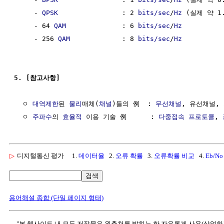
     - 
QPSK
                : 2 
bits/sec
/
Hz
 (실제 약 1.4
     - 64 
QAM
              : 6 
bits/sec
/
Hz
     - 256 
QAM
             : 8 
bits/sec
/
Hz
5. [참고사항]
  ㅇ 
대역제한
된 
물리
매체(
채널
)들의 例  : 
무선채널
, 유선채널, 
  ㅇ 
주파수
의 
효율적
 이용 기술 例      : 
다중접속
프로토콜
, 
▷
디지털통신 평가
1.
데이터율
2.
오류 확률
3.
오류확률 비교
4.
Eb/No
검색
용어해설 종합 (단일 페이지 형태)
"본 웹사이트 내 모든 저작물은 원출처를 밝히는 한 자유롭게 사용(상업화