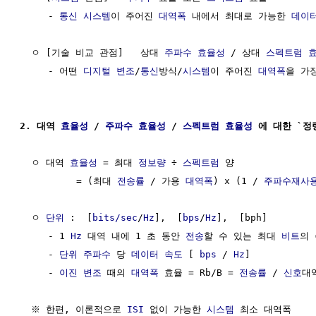
     - 
통신 시스템
이 주어진 
대역폭
 내에서 최대로 가능한 
데이
  ㅇ [기술 비교 관점]   상대 
주파수
효율성
 / 상대 
스펙트럼
     - 어떤 
디지털 변조
/
통신
방식/
시스템
이 주어진 
대역폭
을 가
2. 대역 
효율성
 / 
주파수
효율성
 / 
스펙트럼
효율성
 에 대한 `정
  ㅇ 대역 
효율성
 = 최대 
정보량
 ÷ 
스펙트럼
 양

          = (최대 
전송률
 / 가용 
대역폭
) x (1 / 
주파수재사
  ㅇ 
단위
 :  [
bits/sec
/
Hz
],  [
bps
/
Hz
],  [bph]

     - 1 
Hz
 대역 내에 1 초 동안 
전송
할 수 있는 최대 
비트
의 
     - 
단위
주파수
 당 
데이터 속도
 [ 
bps
 / 
Hz
]

     - 
이진 변조
 때의 
대역폭
 효율 = Rb/B = 
전송률
 / 
신호
대역
  ※ 한편, 이론적으로 
ISI
 없이 가능한 
시스템
 최소 대역폭     