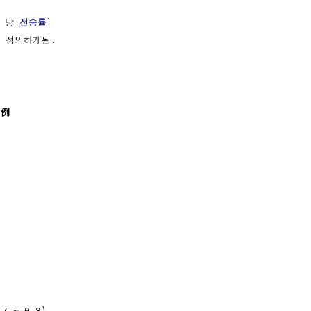
 당 
전송률
`

 정의하게됨.

 例 
 ~ 0.8)
