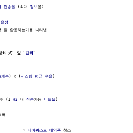
터
전송율
 (최대 
정보
율)

효율성
장 잘 활용하는가를 나타냄

량화 式` 및 `
단위
`
용계수
) x (
시스템
평균
수율
)

수 (1 
Hz
 내 
전송
가능 
비트율
)

폭

         ☞ 
나이퀴스트 대역폭
 참조
