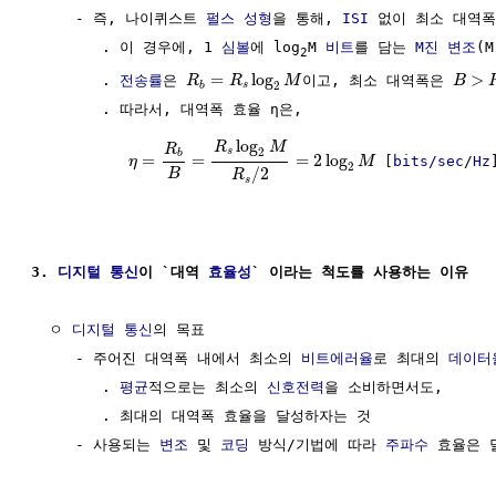
     - 즉, 나이퀴스트 
펄스 성형
을 통해, 
ISI
 없이 최소 대역폭
        . 이 경우에, 1 
심볼
에 log
M 
비트
를 담는 
M진 변조
(M
2
=
log
>
        . 
전송률
은 
이고, 최소 대역폭은 
R
R
M
B
2
s
b
        . 따라서, 대역폭 효율 η은, 

log
R
M
R
2
s
b
=
=
=
2
log
 [
bits/sec
/
Hz
]
η
M
2
/
2
B
R
s
3. 
디지털 통신
이 `대역 
효율성
` 이라는 척도를 사용하는 이유
  ㅇ 
디지털 통신
의 목표

     - 주어진 대역폭 내에서 최소의 
비트에러율
로 최대의 
데이터
        . 
평균
적으로는 최소의 
신호전력
을 소비하면서도,

        . 최대의 대역폭 효율을 달성하자는 것

     - 사용되는 
변조
 및 
코딩
 방식/기법에 따라 
주파수
 효율은 