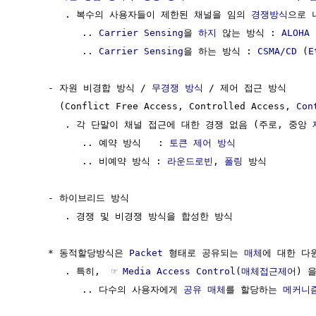
        . 복수의 사용자들이 제한된 채널을 임의 
경쟁방식
으로 
           .. 
Carrier Sensing
을 
하지
 않는 방식 : 
ALOHA
           .. 
Carrier Sensing
을 하는 방식 : 
CSMA/CD
 (
E
     - 자원 비경합 방식 / 
무경쟁 방식
 / 제어 접근 방식 

       (Conflict Free Access, Controlled Access, 
Con
        . 각 단말이 채널 접근에 대한 경쟁 없음 (주로, 중앙 
           .. 예약 방식   : 
토큰 제어 방식
           .. 비예약 방식 : 
라운드로빈
, 
폴링
 방식

     - 하이브리드 방식

        . 경쟁 및 비경쟁 방식을 합성한 방식

     * 동적할당방식은 
Packet
 형태로 공유되는 
매체
에 대한 다
        . 특히,  ☞ 
Media Access Control
(
매체접근제어
) 을
           .. 다수의 사용자에게 
공유 매체
를 할당하는 
메커니