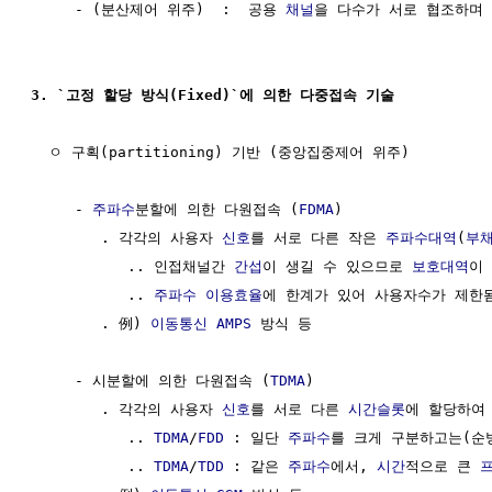
     - (분산제어 위주)  :  공용 
채널
을 다수가 서로 협조하며 
3. `고정 할당 방식(Fixed)`에 의한 다중접속 기술
  ㅇ 구획(partitioning) 기반 (중앙집중제어 위주)

     - 
주파수
분할에 의한 다원접속 (
FDMA
)

        . 각각의 사용자 
신호
를 서로 다른 작은 
주파수대역
(
부
           .. 인접채널간 
간섭
이 생길 수 있으므로 
보호대역
이 
           .. 
주파수 이용효율
에 한계가 있어 사용자수가 제한됨
        . 例) 
이동통신
AMPS
 방식 등

     - 시분할에 의한 다원접속 (
TDMA
)

        . 각각의 사용자 
신호
를 서로 다른 
시간슬롯
에 할당하여 
           .. 
TDMA
/
FDD
 : 일단 
주파수
를 크게 구분하고는(순방
           .. 
TDMA
/
TDD
 : 같은 
주파수
에서, 
시간
적으로 큰 