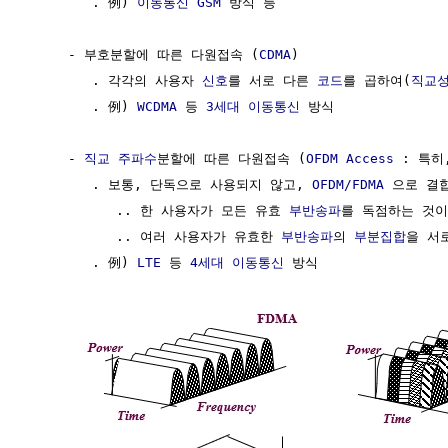
        . 例) 
이동통신
GSM
 방식 등

     - 부호분할에 따른 다원접속 (
CDMA
)

        . 각각의 사용자 
신호
를 서로 다른 
코드
를 곱하여(
직교
        . 例) 
WCDMA
 등 
3세대 이동통신
 방식

     - 
직교
주파수
분할에 따른 다원접속 (
OFDM Access
 : 특히
        . 보통, 단독으로 사용되지 않고, 
OFDM/FDMA
 으로 결
           .. 한 사용자가 모든 유효 
부반송파
를 독점하는 것이 
           .. 여러 사용자가 유효한 
부반송파
의 
부분집합
을 서
        . 例) 
LTE
 등 
4세대 이동통신
 방식
