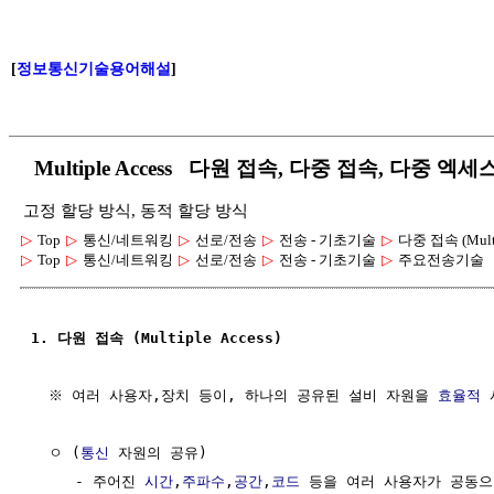
[
정보통신기술용어해설
]
Multiple Access 다원 접속, 다중 접속, 다중 엑세
고정 할당 방식, 동적 할당 방식
▷
Top
▷
통신/네트워킹
▷
선로/전송
▷
전송 - 기초기술
▷
다중 접속 (Multip
▷
Top
▷
통신/네트워킹
▷
선로/전송
▷
전송 - 기초기술
▷
주요전송기술
1. 다원 접속 (Multiple Access)
  ※ 여러 사용자,장치 등이, 하나의 공유된 설비 자원을 
효율적
 
  ㅇ (
통신
 자원의 공유)

     - 주어진 
시간
,
주파수
,
공간
,
코드
 등을 여러 사용자가 공동으