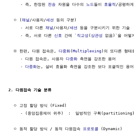
     - 즉, 한정된 
전송
 자원을 다수의 
노드
들이 
효율적
/공평하게
  ㅇ (
채널
/사용자/
세션
 등의 구분) 

     - 서로 다른 
채널
/사용자/
세션
 등을 구분시키기 위한 기술 

     - 즉, 서로 다른 
신호
 간에 `
직교성
(
상관성
 없음)`을 어떻
  ※ 한편, 다원 접속은, 
다중화
(
Multiplexing
)의 또다른 형태로
     - 다원 접속은, 사용자 
다중화
 측면을 강조한 용어

     - 
다중화
는, 설비 효율화 측면을 강조한 보다 포괄적인 용어

2. 다원접속 기술 분류
  ㅇ 고정 할당 방식 (Fixed)

     - (중앙집중제어 위주)  :  일방적인 구획(partitioning)
  ㅇ 동적 할당 방식 / 동적 다원접속 
프로토콜
 (Dynamic)
