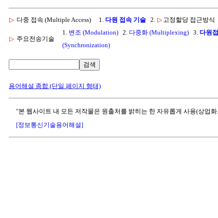
▷
다중 접속 (Multiple Access)
1.
다원 접속 기술
2.
▷
고정할당 접근방식
1.
변조 (Modulation)
2.
다중화 (Multiplexing)
3.
다원접속 
▷
주요전송기술
(Synchronization)
검색
용어해설 종합 (단일 페이지 형태)
"본 웹사이트 내 모든 저작물은 원출처를 밝히는 한 자유롭게 사용(상업화
[정보통신기술용어해설]