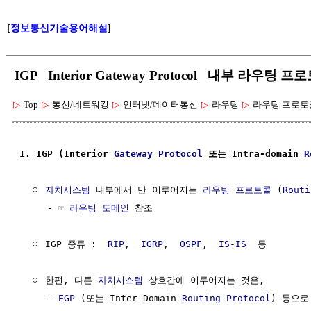
[
정보통신기술용어해설
]
IGP Interior Gateway Protocol 내부 라
▷
Top
▷
통신/네트워킹
▷
인터넷/데이터통신
▷
라우팅
▷
라우팅 프로토
1. IGP (Interior 
Gateway
Protocol
 또는 Intra-domain 
R
  ㅇ 
자치시스템
 내부에서 만 이루어지는 
라우팅 프로토콜
 (
Routi
     - ☞ 
라우팅 도메인
 참조 

  ㅇ IGP 종류 :  
RIP
,  
IGRP
,  
OSPF
,  
IS-IS
  등

  ㅇ 한편, 다른 
자치시스템
 상호간에 이루어지는 것은,

     - 
EGP
 (또는 Inter-Domain 
Routing Protocol