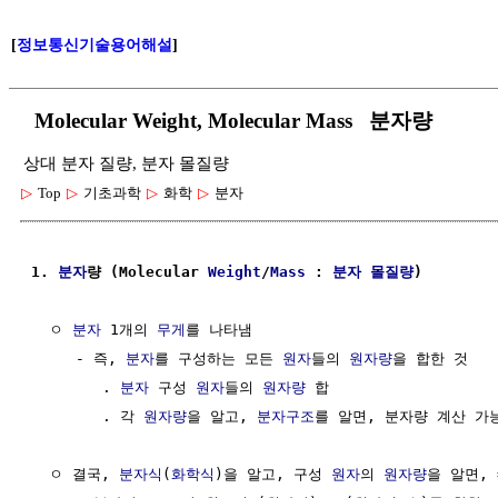
[
정보통신기술용어해설
]
Molecular Weight, Molecular Mass 분자량
상대 분자 질량, 분자 몰질량
▷
Top
▷
기초과학
▷
화학
▷
분자
1. 
분자
량 (Molecular 
Weight
/
Mass
 : 
분자
몰질량
) 
  ㅇ 
분자
 1개의 
무게
를 나타냄

     - 즉, 
분자
를 구성하는 모든 
원자
들의 
원자량
을 합한 것

        . 
분자
 구성 
원자
들의 
원자량
 합

        . 각 
원자량
을 알고, 
분자구조
를 알면, 분자량 계산 가능
  ㅇ 결국, 
분자식
(
화학식
)을 알고, 구성 
원자
의 
원자량
을 알면, 