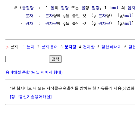
  ※ (
몰질량
  :  1 
몰
의 
질량
 또는 
몰
당 
질량
, 1 [
mol
]의 
입
     - 
분자
  :  
분자
량에 g을 붙인 것  (g 
분자
량)  [g/
mol
]

     - 
원자
  :  
원자량
에 g을 붙인 것  (g 
원자량
)  [g/
mol
▷
분자
1.
분자
2.
분자 용어
3.
분자량
4.
전자쌍
5.
결합 에너지
6.
결합
검색
용어해설 종합 (단일 페이지 형태)
"본 웹사이트 내 모든 저작물은 원출처를 밝히는 한 자유롭게 사용(상업화
[정보통신기술용어해설]