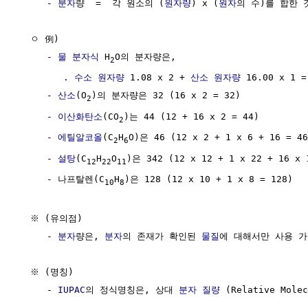
     - 
분자
량  =  각 원소의 (
원자량
) x (
원자
의 수)를 합한 것
  ㅇ 例)

     - 
물
분자식
 H
O의 분자량은,

2
        . 
수소
원자량
 1.08 x 2 + 
산소
원자량
 16.00 x 1 =
     - 
산소
(O
)의 분자량은 32 (16 x 2 = 32)

2
     - 
이산화탄소
(CO
)는 44 (12 + 16 x 2 = 44)

2
     - 
에틸알코올
(C
H
O)은 46 (12 x 2 + 1 x 6 + 16 = 46
2
6
     - 
설탕
(C
H
O
)은 342 (12 x 12 + 1 x 22 + 16 x 1
12
22
11
     - 나프탈렌(C
H
)은 128 (12 x 10 + 1 x 8 = 128)

10
8
  ※ (유의점)  

     - 
분자
량은, 
분자
의 존재가 확인된 
물질
에 대해서만 사용 가
  ※ (명칭)  

     - 
IUPAC
의 정식명칭은, 상대 
분자
질량
 (Relative Molec