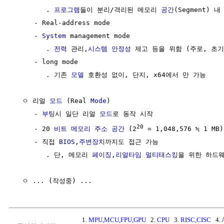
        . 
프로그램
들이 분리/격리된 메모리 
공간
(Segment) 내
     - Real-address mode

     - 
System
 management mode

        . 
전력
 관리,
시스템
안정성
 제고 등을 위함 (주로, 초기
     - long mode

        . 기존 
모델
 호환성 없이, 단지, x64에서 만 가능

  ㅇ 리얼 
모드
 (Real 
Mode
)

     - 
부팅
시 일단 리얼 
모드
로 동작 시작

20
     - 20 
비트
메모리 주소
공간
 (2
 = 1,048,576 ≒ 1 MB)

     - 직접 
BIOS
,
주변장치
까지도 접근 가능

        . 단, 메모리 
페이징
,
리얼타임
멀티태스킹
을 위한 하드웨
1.
MPU,MCU,FPU,GPU
2.
CPU
3.
RISC,CISC
4.