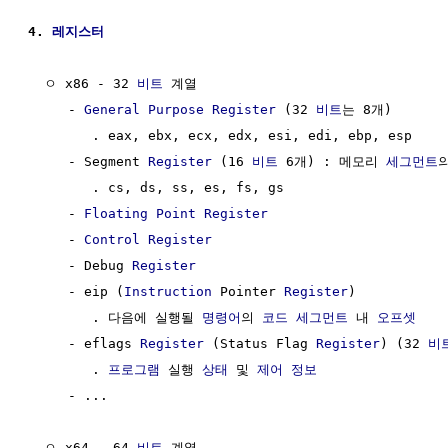
4. 
레지스터
  ㅇ x86 - 32 
비트
 계열 

     - 
General Purpose Register
 (32 
비트
는 8개)

        . eax, ebx, ecx, edx, esi, edi, ebp, esp

     - Segment 
Register
 (16 
비트
 6개) : 메모리 
세그먼트
의
        . cs, ds, ss, es, fs, gs

     - 
Floating Point
Register
     - 
Control
Register
     - Debug 
Register
     - eip (
Instruction
 Pointer 
Register
)           
        . 다음에 실행될 
명령어
의 
코드
세그먼트
 내 
오프셋
     - eflags 
Register
 (Status Flag 
Register
) (32 
비
        . 
프로그램
 실행 
상태
 및 
제어
정보
     - ...

  ㅇ x64 - 64 
비트
 계열
