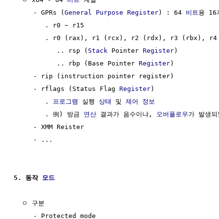
     - GPRs (
General Purpose Register
) : 64 
비트
용 16
        . r0 ~ r15

        . r0 (rax), r1 (rcx), r2 (rdx), r3 (rbx), r4 
           .. rsp (
Stack
 Pointer 
Register
)

           .. rbp (Base Pointer 
Register
)

     - rip (instruction pointer register)           
     - rflags (Status Flag 
Register
)

        . 
프로그램
 실행 
상태
 및 
제어
정보
        . 例) 방금 
연산
 결과가 음수이냐, 
오버플로우
가 발생되
     - XMM Reister

     - ...  

5. 동작 
모드
  ㅇ 구분

     - Protected mode
