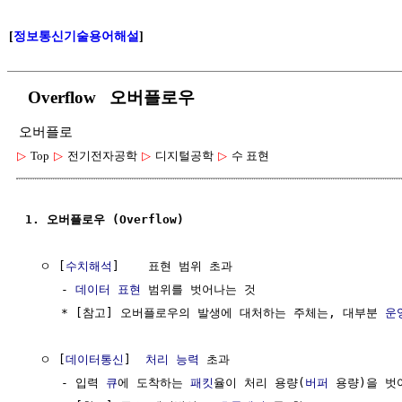
[
정보통신기술용어해설
]
Overflow 오버플로우
오버플로
▷
Top
▷
전기전자공학
▷
디지털공학
▷
수 표현
1. 오버플로우 (Overflow)
  ㅇ [
수치해석
]    표현 범위 초과

     - 
데이터 표현
 범위를 벗어나는 것

     * [참고] 오버플로우의 발생에 대처하는 주체는, 대부분 
운
  ㅇ [
데이터통신
]  
처리 능력
 초과

     - 입력 
큐
에 도착하는 
패킷
율이 처리 용량(
버퍼
 용량)을 벗