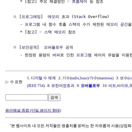
     * [참고] 주요 해결방안 ☞ 
흐름제어
 등 참조

  ㅇ [
프로그래밍
]  
메모리
 초과 (
Stack
 Overflow)

     - 
프로그램
 내 
함수
 호출 
스택
의 수가 제한된 
메모리
공간
을
     * [참고] ☞ 
스택 메모리
 참조

  ㅇ [
보안공격
]  
오버플로우 공격
     - 한정된 용량의 
버퍼
로 인한 
프로그램
에러
의 유발을 이용
1.
디지털 수 체계
2.
기수(radix,base)/가수(mantissa)
3.
보수(co
▷
수 표현
(IEEE 754)
8.
유한어장효과
9.
오버플로우
10.
비트,바이트,
검색
용어해설 종합 (단일 페이지 형태)
"본 웹사이트 내 모든 저작물은 원출처를 밝히는 한 자유롭게 사용(상업화