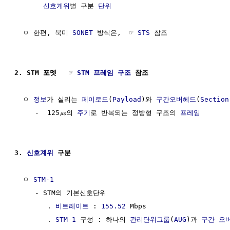
신호계위
별 구분 
단위
  ㅇ 한편, 북미 
SONET
 방식은,  ☞ 
STS
 참조

2. STM 포멧   ☞ 
STM 프레임 구조
 참조
  ㅇ 
정보
가 실리는 
페이로드
(
Payload
)와 
구간오버헤드
(
Section
     -  125㎲의 
주기
로 반복되는 정방형 구조의 
프레임
3. 
신호계위
 구분                                      
  ㅇ 
STM-1
     - STM의 기본신호단위

        . 
비트레이트
 : 
155.52
 Mbps

        . 
STM-1
 구성 : 하나의 
관리단위그룹
(
AUG
)과 
구간 오