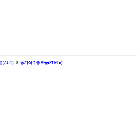
(AUG)
8.
동기식수송모듈(STM-n)