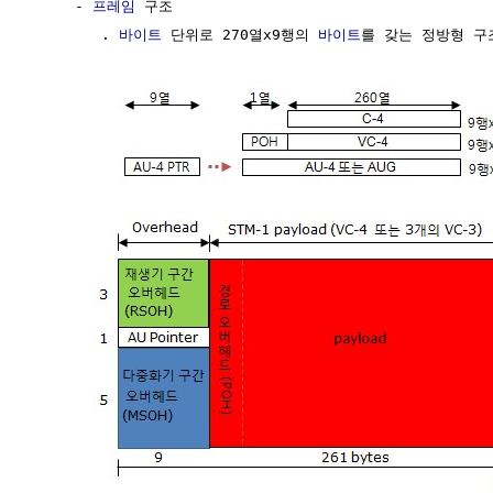
     - 
프레임
 구조

        . 
바이트
 단위로 270열x9행의 
바이트
를 갖는 정방형 구조