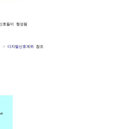
 신호들이 형성됨

 ☞ 
디지털신호계위
 참조
