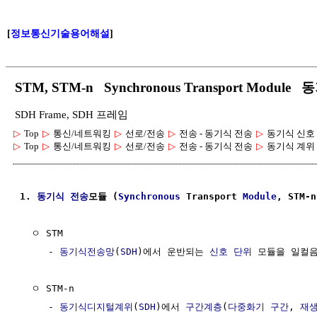
[
정보통신기술용어해설
]
STM, STM-n Synchronous Transport Mod
SDH Frame, SDH 프레임
▷
Top
▷
통신/네트워킹
▷
선로/전송
▷
전송 - 동기식 전송
▷
동기식 신호
▷
Top
▷
통신/네트워킹
▷
선로/전송
▷
전송 - 동기식 전송
▷
동기식 계위
1. 
동기식
전송
모듈 (
Synchronous
 Transport 
Module
, STM-n
  ㅇ STM

     - 
동기식전송망
(
SDH
)에서 운반되는 
신호
단위
 모듈을 일컬음 
  ㅇ STM-n

     - 
동기식디지털계위
(
SDH
)에서 
구간계층
(
다중화기 구간
, 
재