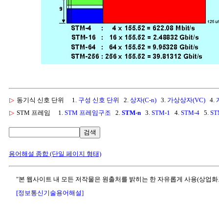
▷
동기식 신호 단위
1.
구성 신호 단위
2.
상자(C-n)
3.
가상상자(VC)
4.
▷
STM 프레임
1.
STM 프레임구조
2.
STM-n
3.
STM-1
4.
STM-4
5.
ST
검색
용어해설 종합 (단일 페이지 형태)
"본 웹사이트 내 모든 저작물은 원출처를 밝히는 한 자유롭게 사용(상업화
[정보통신기술용어해설]