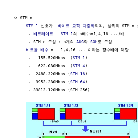
  ㅇ STM-n

     - 
STM-1
 신호가  
바이트 교직 다중화
되며, 상위의 STM-n
        . 
비트레이트
 : 
STM-1
의 n배(n=1,4,16 ...)배

        . STM-n 구성 : n개의 
AUG
와 
SOH
로 구성

     - 
비트율
배수
 n : 1,4,16 ... 이라는 정수배에 해당    
        .   155.520Mbps  (
STM-1
)

        .   622.080Mbps  (
STM-4
)

        .  2488.320Mbps (
STM-16
)

        .  9953.280Mbps (
STM-64
)

        . 39813.120Mbps (STM-256) 
