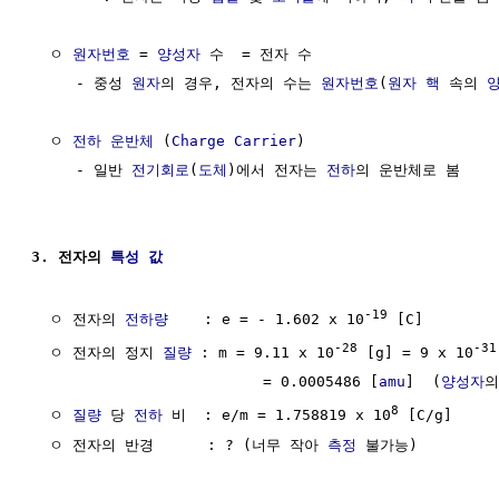
  ㅇ 
원자번호
 = 
양성자
 수  = 전자 수

     - 중성 
원자
의 경우, 전자의 수는 
원자번호
(
원자 핵
 속의 
  ㅇ 
전하 운반체
 (
Charge Carrier
) 

     - 일반 
전기회로
(
도체
)에서 전자는 
전하
의 운반체로 봄

3. 전자의 
특성 값
-19
  ㅇ 전자의 
전하량
    : e = - 1.602 x 10
 [C]

-28
-31
  ㅇ 전자의 정지 
질량
 : m = 9.11 x 10
 [g] = 9 x 10
                          = 0.0005486 [
amu
]  (
양성자
의
8
  ㅇ 
질량
 당 
전하
 비  : e/m = 1.758819 x 10
 [C/g]

  ㅇ 전자의 반경      : ? (너무 작아 
측정
 불가능)
