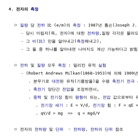
4. 전자의 
측정
  ㅇ 
질량
 당 
전하
 比 (e/m)의 
측정
 : 1987년 톰슨(Joseph J. 
     - 당시 미립자(즉, 전자)에 대한 
전하량
,짙량 각각은 몰라도,
     - 그 
비(比)
 만을 알아내고(
측정
해내고),

     - 그 둘 중 하나를 알아내면 나머지도 계산 가능하다고 밝힘

  ㅇ 
전하
 및 
질량
 모두 
측정
 : 밀리칸 유적 
실험
     - (Robert Andrews Milkan(1868~1953)에 의해 1909
        . 분무기로 
대전
된 유적(기름방울)을 수평 
축전기
전극
 
        . 
축전기
 양단간 
전압
을 조정하면서, 

        . 
중력
 및 
전기장
 힘이 
평형
이 되는, 
전압
 값으로부터 
           . 
전기장 세기
 : E = V/d, 
전기장
 힘 : F = qE =
           . qV/d = mg  =>  q = mgd/V

  ㅇ 전자의 
전하량
 및 
단위
  ☞ 
전하량
, 
전하의 단위
 참조
