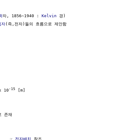
학
자, 1856~1940 : 
Kelvin
 경)

립자
(즉,전자)들의 흐름으로 제안함

-15
 10
 [m]

 존재 

    ☞ 
전자배치
 참조
