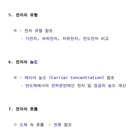
5. 전자의 유형
  ※ ☞ 
전자 유형
 참조

     - 
가전자
, 
속박전자
, 
자유전자
, 
전도전자
 비교

6. 전자의 
농도
  ※ ☞ 
캐리어 농도
 (
Carrier Concentration
) 참조

     - 
반도체
에서의 
전하운반체
인 전자 및 
정공
의 
농도
 계산

7. 전자의 흐름
  ㅇ 
도체
 속 흐름  ☞ 
전류
 참조
