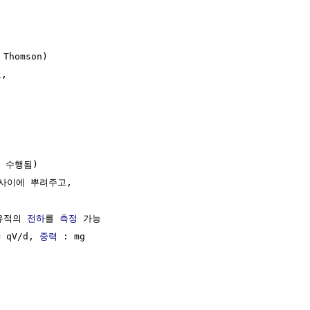
Thomson)

 

년 수행됨)

사이에 뿌려주고, 

유적의 
전하
를 
측정
 가능

 qV/d, 
중력
 : mg
