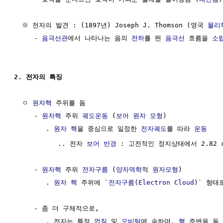
  ※ 전자의 발견 : (1897년) Joseph J. Thomson (영국 
물리
     - 
음극선관
에서 나타나는 음의 
전하
를 띈 
음극선
 흐름을 
소
2. 전자의 특징
  ㅇ 
원자핵
 주위를 돔

     - 
원자핵
 주위 
궤도운동
 (
보어 원자 모형
)

        . 
원자 핵
을 중심으로 일정한 
전자궤도
를 따라 
운동
           .. 전자 
보어 반경
 : 고전적인 정지상태에서 2.82 x
     - 
원자핵
 주위 
전자구름
 (
양자역학
적 
원자모형
)

        . 
원자 핵
 주위에 `
전자구름
(
Electron Cloud
)` 형태로
     - 좀 더 구체적으로,

        . 전자는 특정 
껍질
 및 
오비탈
에 속하며, 
핵
 주변을 돔 