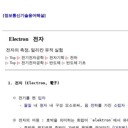
[
정보통신기술용어해설
]
Electron 전자
전자의 측정, 밀리칸 유적 실험
▷
Top
▷
전기전자공학
▷
전자기학
▷
전하
▷
Top
▷
전기전자공학
▷
반도체
▷
반도체 기초
1. 전자 (Electron, 電子)
  ㅇ 전기를 띈 
입자
     - 
물질
 내 
원자
 내 구성 요소로써, 음 
전하
를 가진 
소립자
 
  ※ 전자의 어원 : 호박을 의미하는 희랍어 `elektron`에서 유래
     - 호박을 문지르면 호박이 가벼운 물체를 끌어당김 (
대전
됨)
