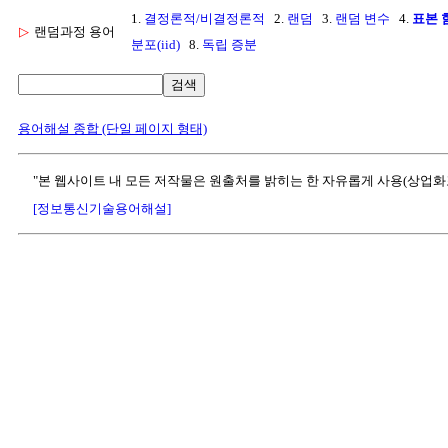
1.
결정론적/비결정론적
2.
랜덤
3.
랜덤 변수
4.
표본 
▷
랜덤과정 용어
분포(iid)
8.
독립 증분
검색
용어해설 종합 (단일 페이지 형태)
"본 웹사이트 내 모든 저작물은 원출처를 밝히는 한 자유롭게 사용(상업화
[정보통신기술용어해설]