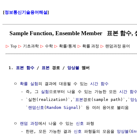
[
정보통신기술용어해설
]
Sample Function, Ensemble Member 표본 함
▷
Top
▷
기초과학
▷
수학
▷
확률/통계
▷
확률 과정
▷
랜덤과정 용어
1. 
표본
함수
 / 
표본
 경로 / 
앙상블
 멤버
  ㅇ 
확률 실험
의 결과에 대응될 수 있는 
시간
함수
     - 즉, 그 
실험
으로부터 나올 수 있는 가능한 모든 
시간
함
     - `실현(realization)`,`
표본
경로(sample path)`,`
앙
       `
랜덤신호
(
Random Signal
)` 등 여러 용어로 불리움

  ㅇ 
랜덤 과정
에서 나올 수 있는 
신호
 파형

     - 한편, 모든 가능한 결과 
신호
 파형들의 모음을 
앙상블
(
En