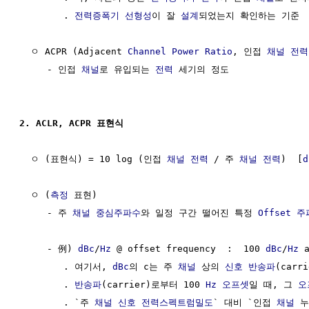
        . 
전력증폭기
선형성
이 잘 
설계
되었는지 확인하는 기준

  ㅇ ACPR (Adjacent 
Channel
Power
Ratio
, 인접 
채널
전력
     - 인접 
채널
로 유입되는 
전력
 세기의 정도

2. ACLR, ACPR 표현식
  ㅇ (표현식) = 10 log (인접 
채널
전력
 / 주 
채널
전력
)  [
d
  ㅇ (
측정
 표현)

     - 주 
채널
중심주파수
와 일정 구간 떨어진 특정 
Offset
주
     - 例) 
dBc
/
Hz
 @ offset frequency  :  100 
dBc
/
Hz
 
        . 여기서, 
dBc
의 c는 주 
채널
 상의 
신호
반송파
(carr
        . 
반송파
(carrier)로부터 100 
Hz
오프셋
일 때, 그 
오
        . `주 
채널
신호
전력스펙트럼밀도
` 대비 `인접 
채널
 누