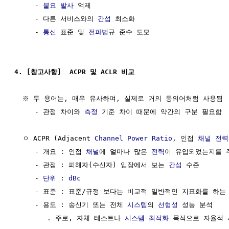
     - 
불요 발사
 억제

     - 다른 서비스와의 
간섭
 최소화

     - 
통신
 표준 및 
전파법
규 준수 도모

4. [참고사항]  ACPR 및 ACLR 비교 
  ※ 두 용어는, 매우 유사하며, 실제로 거의 동의어처럼 사용됨

     - 관점 차이와 
측정
 기준 차이 때문에 약간의 구분 필요함

  ㅇ ACPR (Adjacent 
Channel
Power
Ratio
, 인접 
채널
전력
     - 개요 : 인접 
채널
에 얼마나 많은 
전력
이 유입되었는지를 
     - 관점 : 피해자(수신자) 입장에서 보는 
간섭
 수준

     - 
단위
 : 
dBc
     - 표준 : 표준/규정 보다는 비교적 일반적인 지표화를 하는 
     - 용도 : 송신기 또는 전체 
시스템
의 
선형성
 성능 분석

        . 주로, 자체 테스트나 
시스템
최적화
 목적으로 자율적 