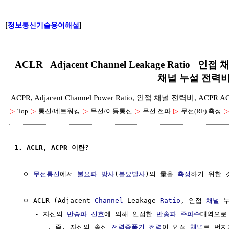
[
정보통신기술용어해설
]
ACLR Adjacent Channel Leakage Ratio
채널 누설 전력
ACPR, Adjacent Channel Power Ratio, 인접 채널 전력비, ACPR 
▷
Top
▷
통신/네트워킹
▷
무선/이동통신
▷
무선 전파
▷
무선(RF) 측정
▷
1. ACLR, ACPR 이란?
  ㅇ 
무선통신
에서 
불요파
방사
(
불요발사
)의 量을 
측정
하기 위한 것
  ㅇ ACLR (Adjacent 
Channel
 Leakage 
Ratio
, 인접 
채널
 누
     - 자신의 
반송파
신호
에 의해 인접한 
반송파 주파수
대역으로
        . 즉, 자신의 송신 
전력증폭기
전력
이 인접 
채널
로 번지