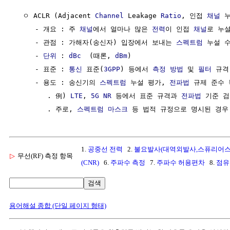
  ㅇ ACLR (Adjacent 
Channel
 Leakage 
Ratio
, 인접 
채널
 누
     - 개요 : 주 
채널
에서 얼마나 많은 
전력
이 인접 
채널
로 누
     - 관점 : 가해자(송신자) 입장에서 보내는 
스펙트럼
 누설 수
     - 
단위
 : 
dBc
  (때론, 
dBm
)

     - 표준 : 
통신
 표준(
3GPP
) 등에서 
측정 방법
 및 
필터
 규격
     - 용도 : 송신기의 
스펙트럼
 누설 평가, 
전파법
 규제 준수 
        . 例) 
LTE
, 
5G
NR
 등에서 표준 규격과 
전파법
 기준 검
        . 주로, 
스펙트럼 마스크
1.
공중선 전력
2.
불요발사(대역외발사,스퓨리어스
▷
무선(RF) 측정 항목
(CNR)
6.
주파수 측정
7.
주파수 허용편차
8.
점유
검색
용어해설 종합 (단일 페이지 형태)