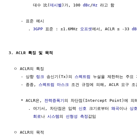
          대수 比(
데시벨
)가, 100 
dBc
/
Hz
 라고 함

     - 표준 예시

        . 
3GPP
 표준 : ±1.6MHz 
오프셋
에서, ACLR ≤ -33 
dB
3. ACLR 특징 및 목적
  ㅇ ACLR의 특징

     - 상향 
링크
 송신기(Tx)의 
스펙트럼
 누설을 제한하는 주요 
     - 종종, 
스펙트럼 마스크
 조건 규정에 의해, ACLR 요구 조
     * ACLR은, 
전력증폭기
의 차단점(Intercept Point)에 의
        . 여기서, 차단점은 입력 
신호
 크기로부터 
왜곡
이나 
상
회로
나 
시스템
의 
선형성
측정
값임

  ㅇ ACLR의 목적
