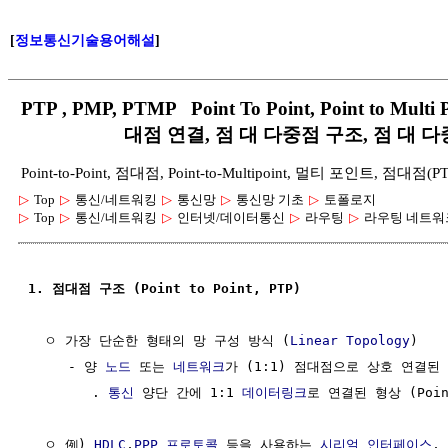
[
정보통신기술용어해설
]
PTP , PMP, PTMP Point To Point, Point to 
대점 연결, 점 대 다중점 구조, 점 대 다
Point-to-Point, 점대점, Point-to-Multipoint, 멀티 포인트, 점
▷
Top
▷
통신/네트워킹
▷
통신망
▷
통신망 기초
▷
토폴로지
▷
Top
▷
통신/네트워킹
▷
인터넷/데이터통신
▷
라우팅
▷
라우팅 네트워
1. 점대점 구조 (Point to Point, PTP)
  ㅇ 가장 단순한 형태의 망 구성 방식 (
Linear Topology
)

     - 양 
노드
 또는 
네트워크
가 (1:1) 점대점으로 상호 연결된 
        . 
통신
 양단 간에 1:1 
데이터링크
로 연결된 형상 (Point 
  ㅇ 例) 
HDLC
,
PPP 프로토콜
 등을 사용하는 
시리얼 인터페이스
, 
