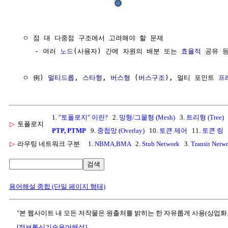
  ㅇ 점 대 다중점 구조에서 고려해야 할 문제

     - 여러 
노드
(사용자) 간에 자원의 배분 또는 
효율적
 공유 등
  ㅇ 例) 
멀티드롭
, 
스타형
, 
버스형
 (
버스구조
), 멀티 포인트 
프
1.
"토폴로지" 이란?
2.
망형/그물형 (Mesh)
3.
트리형 (Tree)
▷
토폴로지
PTP, PTMP
9.
중첩망 (Overlay)
10.
토큰 제어
11.
토큰 링
▷
라우팅 네트워크 구분
1.
NBMA,BMA
2.
Stub Network
3.
Transit Netw
검색
용어해설 종합 (단일 페이지 형태)
"본 웹사이트 내 모든 저작물은 원출처를 밝히는 한 자유롭게 사용(상업화
[정보통신기술용어해설]