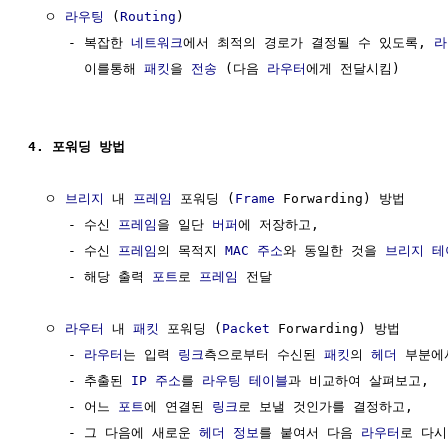
  ㅇ 
라우팅
 (
Routing
)

     - 복잡한 
네트워크
에서 최적의 경로가 결정될 수 있도록, 
라
       이를통해 
패킷
을 
전송
 (다음 
라우터
에게 전달시킴)

4. 포워딩 방법
  ㅇ 
브리지
 내 
프레임
 포워딩 (
Frame
 Forwarding) 방법

     - 수신 
프레임
을 일단 
버퍼
에 저장하고, 

     - 수신 
프레임
의 목적지 
MAC 주소
와 동일한 것을 
브리지 테
     - 해당 출력 
포트
로 
프레임
 전달

  ㅇ 
라우터
 내 
패킷
 포워딩 (
Packet
 Forwarding) 방법

     - 
라우터
는 입력 
링크
측으로부터 수신된 
패킷
의 
헤더
 부분에
     - 추출된 
IP 주소
를 
라우팅 테이블
과 비교하여 살펴보고,

     - 어느 
포트
에 연결된 
링크
로 보낼 것인가를 결정하고,

     - 그 다음에 새로운 
헤더
정보
를 붙여서 다음 
라우터