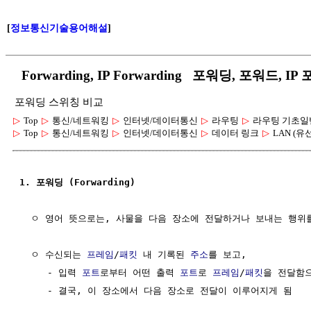
[
정보통신기술용어해설
]
Forwarding, IP Forwarding 포워딩, 포워드, IP
포워딩 스위칭 비교
▷
Top
▷
통신/네트워킹
▷
인터넷/데이터통신
▷
라우팅
▷
라우팅 기초일
▷
Top
▷
통신/네트워킹
▷
인터넷/데이터통신
▷
데이터 링크
▷
LAN (유
1. 포워딩 (Forwarding)
  ㅇ 영어 뜻으로는, 사물을 다음 장소에 전달하거나 보내는 행위를
  ㅇ 수신되는 
프레임
/
패킷
 내 기록된 
주소
를 보고,

     - 입력 
포트
로부터 어떤 출력 
포트
로 
프레임
/
패킷
을 전달함으
     - 결국, 이 장소에서 다음 장소로 전달이 이루어지게 됨
