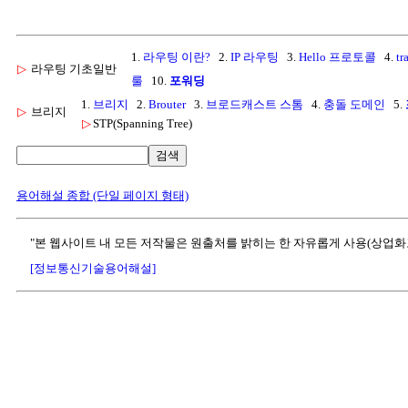
1.
라우팅 이란?
2.
IP 라우팅
3.
Hello 프로토콜
4.
tr
▷
라우팅 기초일반
룰
10.
포워딩
1.
브리지
2.
Brouter
3.
브로드캐스트 스톰
4.
충돌 도메인
5.
▷
브리지
▷
STP(Spanning Tree)
검색
용어해설 종합 (단일 페이지 형태)
"본 웹사이트 내 모든 저작물은 원출처를 밝히는 한 자유롭게 사용(상업화
[정보통신기술용어해설]