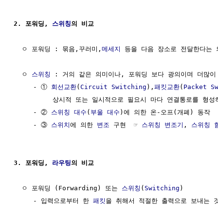
2. 포워딩, 
스위칭
의 비교
  ㅇ 포워딩 : 묶음,꾸러미,
메세지
 등을 다음 장소로 전달한다는 의
  ㅇ 
스위칭
 : 거의 같은 의미이나, 포워딩 보다 광의이며 더많이 
     - ① 
회선교환
(
Circuit Switching
),
패킷교환
(
Packet S
          상시적 또는 일시적으로 필요시 마다 연결통로를 형성하
     - ② 
스위칭 대수
(
부울 대수
)에 의한 온-오프(개폐) 동작  
     - ③ 
스위치
에 의한 
변조
 구현  ☞ 
스위칭 변조기
, 
스위칭 
3. 포워딩, 
라우팅
의 비교
  ㅇ 포워딩 (Forwarding) 또는 
스위칭
(
Switching
)

     - 입력으로부터 한 
패킷
을 취해서 적절한 출력으로 보내는 것