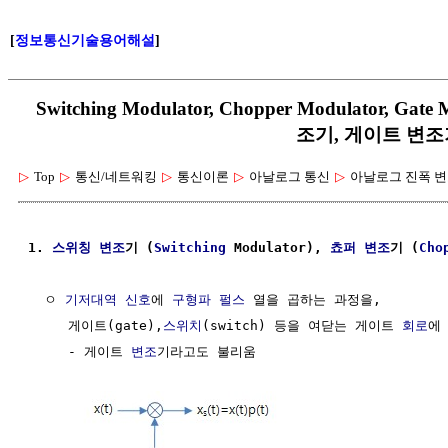
[
정보통신기술용어해설
]
Switching Modulator, Chopper Modulator, 
조기, 게이트 변조
▷
Top
▷
통신/네트워킹
▷
통신이론
▷
아날로그 통신
▷
아날로그 진폭 
1. 
스위칭
변조
기 (
Switching
 Modulator), 
쵸퍼
변조
기 (
Cho
  ㅇ 
기저대역
신호
에 
구형파
펄스
 열을 곱하는 과정을, 

     게이트(gate),
스위치
(switch) 등을 여닫는 게이트 
회로
에
     - 게이트 
변조
기라고도 불리움
