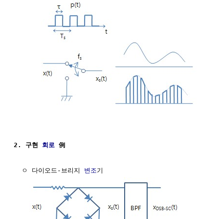
2. 구현 
회로
 例
  ㅇ 다이오드-브리지 
변조
기
