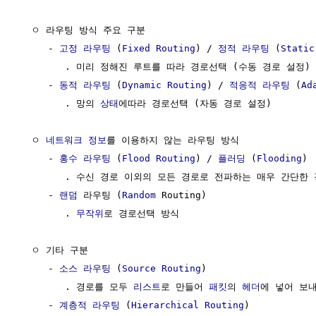
  ㅇ 라우팅 방식 주요 구분

     - 
고정 라우팅
 (
Fixed Routing
) / 
정적 라우팅
 (
Static
        . 미리 정해진 루트를 따라 경로선택 (수동 경로 설정)

     - 
동적 라우팅
 (
Dynamic Routing
) / 
적응적 라우팅
 (
Ad
        . 망의 
상태
에따라 경로선택 (자동 경로 설정)

  ㅇ 
네트워크
정보
를 이용하지 않는 라우팅 방식

     - 
홍수 라우팅
 (
Flood Routing
) / 
플러딩
 (
Flooding
)

        . 수신 경로 이외의 모든 경로로 전파하는 매우 간단한 
     - 
랜덤
 라우팅 (
Random
 Routing)

        . 
무작위
로 경로선택 방식

  ㅇ 기타 구분

     - 
소스 라우팅
 (
Source Routing
)

        . 경로를 모두 
리스트
로 만들어 
패킷
의 
헤더
에 넣어 보내
     - 
계층적 라우팅
 (
Hierarchical Routing
)
