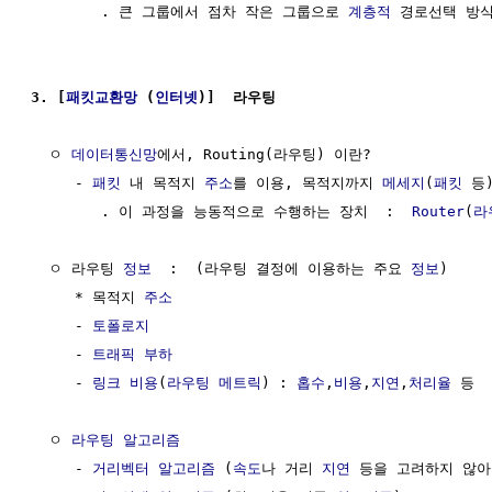
        . 큰 그룹에서 점차 작은 그룹으로 
계층적
 경로선택 방식
3. [
패킷교환망
 (
인터넷
)]  라우팅
  ㅇ 
데이터통신망
에서, Routing(라우팅) 이란?

     - 
패킷
 내 목적지 
주소
를 이용, 목적지까지 
메세지
(
패킷
 등
        . 이 과정을 능동적으로 수행하는 장치  :  
Router
(
라
  ㅇ 라우팅 
정보
  :  (라우팅 결정에 이용하는 주요 
정보
)

     * 목적지 
주소
     - 
토폴로지
     - 
트래픽
부하
     - 
링크 비용
(
라우팅 메트릭
) : 
홉수
,
비용
,
지연
,
처리율
 등

  ㅇ 
라우팅 알고리즘
     - 
거리벡터 알고리즘
 (
속도
나 거리 
지연
 등을 고려하지 않아