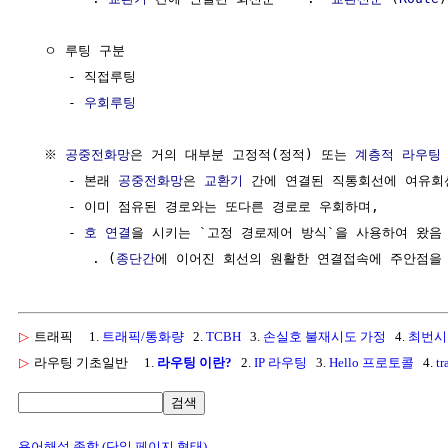
  ㅇ 루팅 구분

     - 직접루팅

     - 
우회루팅
  ※ 
공중전화망
은 거의 대부분 고정적(정적) 또는 
계층적 라우팅
     - 본래 
공중전화망
은 
교환기
 간에 연결된 직통회선에 여유회선
     - 이미 점유된 경로와는 또다른 경로로 우회하며,

     - 
호 연결
을 시키는 `고정 경로제어 방식`을 사용하여 왔음 
        . (
종단간
▷
트래픽
1.
트래픽/통화량
2.
TCBH
3.
손실호 불재시도 가정
4.
최번시
▷
라우팅 기초일반
1.
라우팅 이란?
2.
IP 라우팅
3.
Hello 프로토콜
4.
tr
검색
용어해설 종합 (단일 페이지 형태)