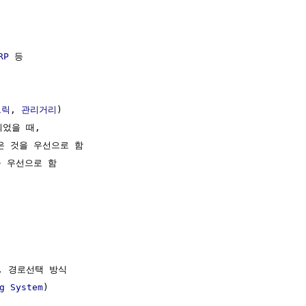
RP
 등

트릭
, 
관리거리
)

었을 때,

은 것을 우선으로 함

 우선으로 함

 경로선택 방식

g System
)
