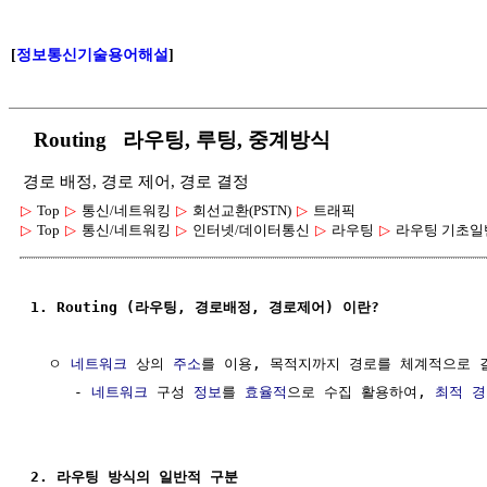
[
정보통신기술용어해설
]
Routing 라우팅, 루팅, 중계방식
경로 배정, 경로 제어, 경로 결정
▷
Top
▷
통신/네트워킹
▷
회선교환(PSTN)
▷
트래픽
▷
Top
▷
통신/네트워킹
▷
인터넷/데이터통신
▷
라우팅
▷
라우팅 기초일
1. Routing (라우팅, 경로배정, 경로제어) 이란?
  ㅇ 
네트워크
 상의 
주소
를 이용, 목적지까지 경로를 체계적으로 
     - 
네트워크
 구성 
정보
를 
효율적
으로 수집 활용하여, 
최적 경
2. 라우팅 방식의 일반적 구분