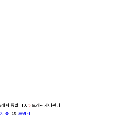
트래픽 종별
10.
▷
트래픽제어관리
치 룰
10.
포워딩