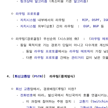
     - 
링크상태 알고리즘
 (최소비용 기준 
알고리즘
)

  ㅇ 
라우팅 프로토콜
     - 
자치시스템
 내부에서의 라우팅      :  
RIP
, 
OSPF
, 
IG
     - 
자치시스템
 외부(상호) 간의 라우팅  :  
EGP
, 
BGP
 등

  ㅇ 라우팅(경로결정) 우선순위 (시스코社 例)  :  (
라우팅 메
     - 동일 목적지로 가는 경로가 단일이 아니고 다수개로 계산되
        . 동일 
라우팅 프로토콜
에서는 
라우팅 메트릭
이 가장 낮
        . 다른 
라우팅 프로토콜
 간에는 
관리거리
 값이 낮은 것을
4. [
회선교환망
 (
PSTN
)]  라우팅(중계방식)
  ㅇ 
회선 교환
망에서, 경로배정(루팅) 이란?

     - 
전화번호
에 따라, 발신국에서 착신국까지 호를 연결시키는,
        . 이 과정에 참여하는 주된 장치 :  
교환기
 (
Switchin
        . 
교환기
 간에 연결된 회선군    :  
교환선군
 (
Route
)
