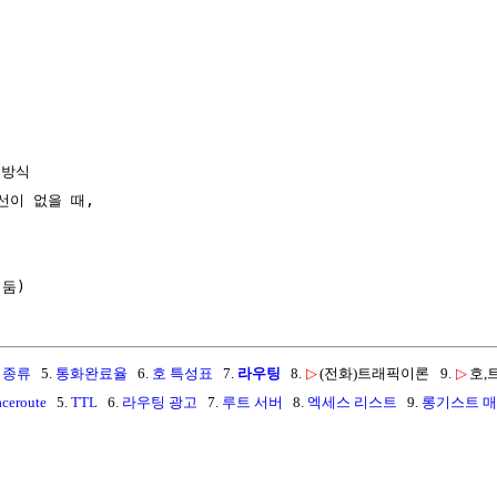
 방식

이 없을 때,



 종류
5.
통화완료율
6.
호 특성표
7.
라우팅
8.
▷
(전화)트래픽이론
9.
▷
호,
aceroute
5.
TTL
6.
라우팅 광고
7.
루트 서버
8.
엑세스 리스트
9.
롱기스트 매