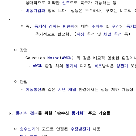
     - 상대적으로 미약한 
신호
로도 복구가 가능하는 등

     - 
비동기검파
 방식 보다  성능은 우수하나, 구조는 비교적 복
.

     * 즉, 
동기식
검파
는 
반송파
에 대한 
주파수
 및 
위상
의 
동기
           추가적으로 필요함. (
위상
 추적 및 
채널 추정
 등)

  ㅇ 장점 

     - Gaussian 
Noise
(
AWGN
) 와 같은 비교적 양호한 환경에서
        . 
AWGN
 환경 하의 
동기식
 디지털 
복조
방식은 
상관기
 또
  ㅇ 단점 

     - 
이동통신
과 같은 
시변 채널
 환경에서는 성능 저하 가능성 
6. 
동기식
검파
를 위한 `송수신 
동기화
` 주요 기술들
  ㅇ 
송수신기
에 고도로 안정된 
수정발진기
 사용
