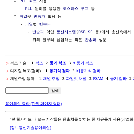
  ㅇ 
PLL
회로
 사용

     - 
PLL
 원리를 응용한 
코스타스 루프
 등

  ㅇ 
파일
럿 
반송파
 활용 등

     - 
파일
럿 
반송파
        . 
반송파
 억압 
통신시스템
(
DSB-SC
 등)에서 송신측에서
          위해 일부러 삽입하는 작은 
반송파
▷
복조 기술
1.
복조
2.
동기 복조
3.
비동기 복조
▷
디지털 복조(검파)
1.
동기식 검파
2.
비동기식 검파
▷
채널추정,등화
1.
채널 추정
2.
파일럿 채널
3.
PSAM
4.
동기 검파
5.
검색
용어해설 종합 (단일 페이지 형태)
"본 웹사이트 내 모든 저작물은 원출처를 밝히는 한 자유롭게 사용(상업화
[정보통신기술용어해설]