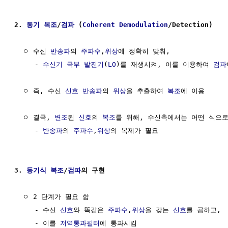
2. 
동기
복조
/
검파
 (
Coherent
Demodulation
/Detection)
  ㅇ 수신 
반송파
의 
주파수
,
위상
에 정확히 맞춰,

     - 
수신기
국부 발진기
(
LO
)를 재생시켜, 이를 이용하여 
검파
  ㅇ 즉, 수신 
신호
반송파
의 
위상
을 추출하여 
복조
에 이용

  ㅇ 결국, 
변조
된 
신호
의 
복조
를 위해, 수신측에서는 어떤 식으로든
     - 
반송파
의 
주파수
,
위상
의 복제가 필요

3. 
동기식
복조
/
검파
의 구현
  ㅇ 2 단계가 필요 함

     - 수신 
신호
와 똑같은 
주파수
,
위상
을 갖는 
신호
를 곱하고,

     - 이를 
저역통과필터
에 통과시킴
