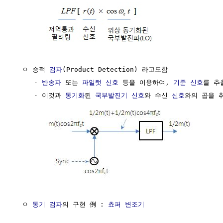
  ㅇ 승적 
검파
(Product Detection) 라고도함

     - 
반송파
 또는 
파일럿 신호
 등을 이용하여, 
기준 신호
를 추
     - 이것과 
동기화
된 
국부발진기
신호
와 수신 
신호
와의 곱을 취
  ㅇ 
동기
검파
의 구현 例 : 
쵸퍼 변조기