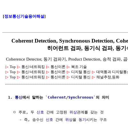
[
정보통신기술용어해설
]
Coherent Detection, Synchronous Detection, 
히어런트 검파, 동기식 검파, 동기
Coherence Detector, 동기 검파기, Product Detection, 승적 검파,
▷
Top
▷
통신/네트워킹
▷
통신이론
▷
복조 기술
▷
Top
▷
통신/네트워킹
▷
통신이론
▷
디지털 통신
▷
대역통과 디지털통신(A
▷
Top
▷
통신/네트워킹
▷
통신이론
▷
디지털 통신
▷
채널추정,등화
1. 
통신
에서 말하는 `
Coherent
/
Synchronous
`의 의미 
  ㅇ 주로, 두 
신호
 간에 고정된 
위상
관계를 갖는 것

     - 즉, 송수신 
신호
 간에 
위상
을 
동기
시키는 구조
