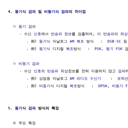
4. 
동기식
검파
 및 
비동기식 검파
의 
차이점
  ㅇ 
동기
검파
     - 수신 
신호
에서 
반송파
정보
를 검출하여, 이 
반송파
의 
위상
        . 例) 
동기식
 아날로그 
AM
복조
 방식   :  
DSB-SC
 등

        . 例) 
동기식
 디지털 
복조
방식   :  
PSK
, 
동기 FSK
 
  ㅇ 
비동기 검파
     - 수신 
신호
의 
반송파
위상
정보를 전혀 이용하지 않고 
검파
        . 例) 상업용 아날로그 
AM 라디오
수신기
    :  
포락선
        . 例) 
비동기식
 디지털 
복조
방식   :  
DPSK
, 
비동기 F
5. 
동기식
검파
 방식의 특징
  ※ 주요 특징
