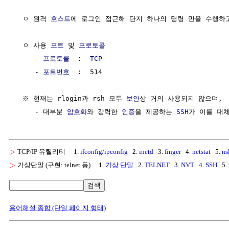
  ㅇ 원격 
호스트
에 로그인 접근해 단지 하나의 명령 만을 수행하고
  ㅇ 사용 
포트
 및 
프로토콜
     - 
프로토콜
  :  
TCP
     - 
포트번호
  :  514

  ※ 현재는 rlogin과 rsh 모두 
보안
상 거의 사용되지 않으며,

     - 대부분 
암호화
와 강력한 
인증
을 제공하는 
SSH
▷
TCP/IP 유틸리티
1.
ifconfig/ipconfig
2.
inetd
3.
finger
4.
netstat
5.
ns
▷
가상단말 (구현: telnet 등)
1.
가상 단말
2.
TELNET
3.
NVT
4.
SSH
5.
검색
용어해설 종합 (단일 페이지 형태)