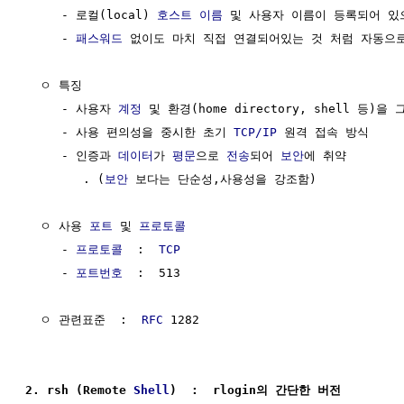
     - 로컬(local) 
호스트 이름
 및 사용자 이름이 등록되어 있으
     - 
패스워드
 없이도 마치 직접 연결되어있는 것 처럼 자동으로
  ㅇ 특징

     - 사용자 
계정
 및 환경(home directory, shell 등)을 
     - 사용 편의성을 중시한 초기 
TCP/IP
 원격 접속 방식

     - 인증과 
데이터
가 
평문
으로 
전송
되어 
보안
에 취약

        . (
보안
 보다는 단순성,사용성을 강조함)

  ㅇ 사용 
포트
 및 
프로토콜
     - 
프로토콜
  :  
TCP
     - 
포트번호
  :  513

  ㅇ 관련표준  :  
RFC
 1282

2. rsh (Remote 
Shell
)  :  rlogin의 간단한 버전