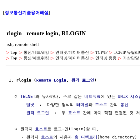
[
정보통신기술용어해설
]
rlogin remote login, RLOGIN
rsh, remote shell
▷
Top
▷
통신/네트워킹
▷
인터넷/데이터통신
▷
TCP/IP
▷
TCP/IP 유틸
▷
Top
▷
통신/네트워킹
▷
인터넷/데이터통신
▷
인터넷 응용
▷
가상단말 (구
1. rlogin (
Remote Login
, 
원격 로그인
)
  ㅇ 
TELNET
과 유사하나, 주로 같은 
네트워크
에 있는 
UNIX
시스
     - 
텔넷
  :  다양한 형식의 
터미널
과 
호스트
 간의 
통신
     - 
원격 로그인
  :  두 
호스트
 간에 마치 직접 연결된 것 처
  ㅇ 원격지 
호스트
로 로그-인(login)할 때,

     - 원격지 
호스트
의 사용자 
홈 디렉토리
(home directory)