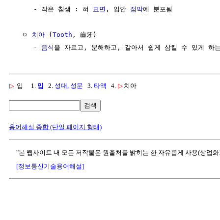
     - 작은 침샘 : 혀 
표면
, 입안 
점막
에 분포됨

  ㅇ 
치아
 (
Tooth
, 齒牙)

     - 
음식
을 자르고, 분해하고, 갈아서 쉽게 삼킬 수 있게 하는
▷
입
1.
입
2.
성대, 성문
3.
타액
4.
▷
치아
검색
용어해설 종합 (단일 페이지 형태)
"본 웹사이트 내 모든 저작물은 원출처를 밝히는 한 자유롭게 사용(상업화
[정보통신기술용어해설]