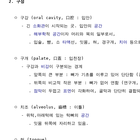
2. 구성
  ㅇ 구강 (oral cavity, 口腔 : 입안)

     - 긴 
소화관
이 시작되는 곳. 입안의 
공간
        . 
해부학
적 
공간
이자 머리와 목의 일부로서, 

        . 입술, 뺨, 소 
타액
선, 잇몸, 혀, 경구개, 
치아
 등으
  ㅇ 구개 (palate, 口蓋 : 입천장)

     - 구강과 
비강
이 구분되는 경계

        . 앞쪽의 큰 부분 : 뼈가 기초를 이루고 있어 단단함 (
        . 뒤쪽의 비교적 작은 부분 : 뼈가 없어 연함 (연구개, 
        . 
점막
이 두껍고 
표면
이 각화하여, 골막과 단단히 결합되
  ㅇ 치조 (alveolus, 齒槽 : 이틀)

     - 위턱,아래턱에 있는 턱뼈의 
공간
        . 잇몸 뒤쪽에 자리하고 있음.

  ㅇ 혀 (tongue)
