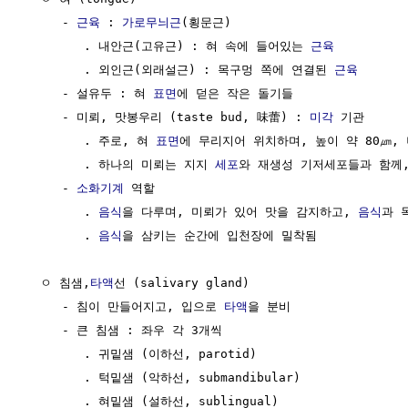
     - 
근육
 : 
가로무늬근
(횡문근)

        . 내안근(고유근) : 혀 속에 들어있는 
근육
        . 외인근(외래설근) : 목구멍 쪽에 연결된 
근육
     - 설유두 : 혀 
표면
에 덛은 작은 돌기들

     - 미뢰, 맛봉우리 (taste bud, 味蕾) : 
미각
 기관

        . 주로, 혀 
표면
에 무리지어 위치하며, 높이 약 80㎛, 너
        . 하나의 미뢰는 지지 
세포
와 재생성 기저세포들과 함께, 
     - 
소화기계
 역할

        . 
음식
을 다루며, 미뢰가 있어 맛을 감지하고, 
음식
과 
        . 
음식
을 삼키는 순간에 입천장에 밀착됨 

  ㅇ 침샘,
타액
선 (salivary gland)

     - 침이 만들어지고, 입으로 
타액
을 분비

     - 큰 침샘 : 좌우 각 3개씩 

        . 귀밑샘 (이하선, parotid)

        . 턱밑샘 (악하선, submandibular)

        . 혀밑샘 (설하선, sublingual)
