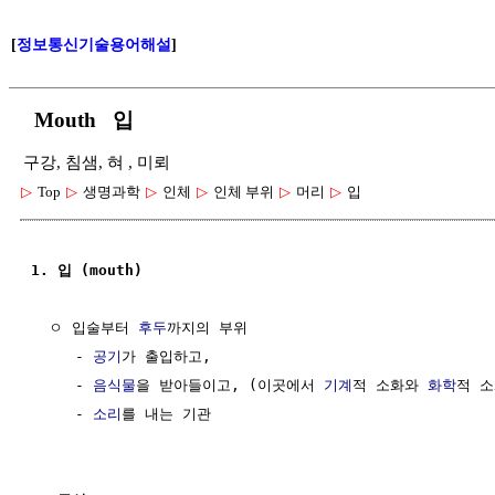
[
정보통신기술용어해설
]
Mouth 입
구강, 침샘, 혀 , 미뢰
▷
Top
▷
생명과학
▷
인체
▷
인체 부위
▷
머리
▷
입
1. 입 (mouth)
  ㅇ 입술부터 
후두
까지의 부위

     - 
공기
가 출입하고, 

     - 
음식물
을 받아들이고, (이곳에서 
기계
적 소화와 
화학
적 소
     - 
소리
를 내는 기관
