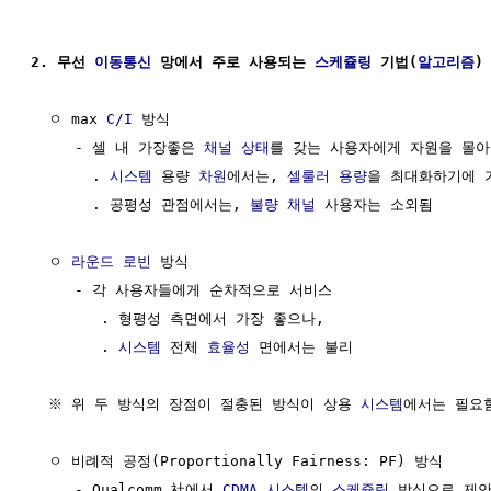
2. 무선 
이동통신
 망에서 주로 사용되는 
스케쥴링
 기법(
알고리즘
)
  ㅇ max 
C/I
 방식

     - 셀 내 가장좋은 
채널
상태
를 갖는 사용자에게 자원을 몰아
       . 
시스템
 용량 
차원
에서는, 
셀룰러 용량
을 최대화하기에 가
       . 공평성 관점에서는, 
불량
채널
 사용자는 소외됨

  ㅇ 
라운드 로빈
 방식

     - 각 사용자들에게 순차적으로 서비스

        . 형평성 측면에서 가장 좋으나, 

        . 
시스템
 전체 
효율성
 면에서는 불리

  ※ 위 두 방식의 장점이 절충된 방식이 상용 
시스템
에서는 필요함
  ㅇ 비례적 공정(Proportionally Fairness: PF) 방식

     - Qualcomm 社에서 
CDMA
시스템
의 
스케쥴링
 방식으로 제안