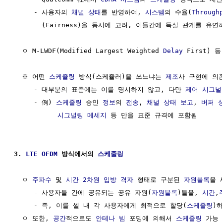
     - 사용자의 
채널
상태
를 반영하여, 
시스템
의 수율(
Through
       (Fairness)을 동시에 고려, 이들간에 득실 관계를 유연
  ㅇ M-LWDF(Modified Largest Weighted 
Delay
 First) 등

  ※ 어떤 
스케쥴링
 방식(스케쥴러)을 쓰느냐는 
제조
사 구현에 의존
     - 대부분의 표준에는 이를 명시하지 않고, 다만 
제어
시그널
     - 例) 
스케줄링
 승인 
정보
의 
전송
, 
채널 상태 보고
, 
버퍼
시그널링
메세지
 등 만을 표준 규격에 포함됨

3. 
LTE
OFDM
 방식에서의 
스케줄링
  ㅇ 
주파수
 및 
시간
2차원
입방
격자
 형태로 구분된 
자원블록
을 
     - 사용자들 간에 공유되는 공유 자원(
자원블록
)들을, 
시간
,
     - 즉, 이를 셀 내 각 사용자에게 최적으로 할당(
스케줄링
)하
  ㅇ 또한, 
공간
적으로도 
안테나 빔
 포밍에 의해서 
스케줄링
 가능
