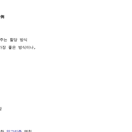
 例
주는 할당 방식

장 좋은 방식이나, 



한 
알고리즘
 명칭
