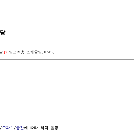
할당
술
▷
링크적응, 스케줄링, HARQ
/
주파수
/
공간
에 따라 최적 할당
