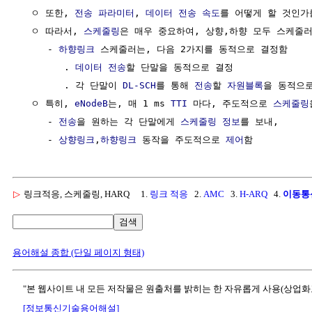
  ㅇ 또한, 
전송
파라미터
, 
데이터
전송 속도
를 어떻게 할 것인가
  ㅇ 따라서, 
스케줄링
은 매우 중요하여, 상향,하향 모두 스케줄러
     - 
하향링크
 스케줄러는, 다음 2가지를 동적으로 결정함

        . 
데이터
전송
할 단말을 동적으로 결정

        . 각 단말이 
DL-SCH
를 통해 
전송
할 
자원블록
을 동적으로
  ㅇ 특히, 
eNodeB
는, 매 1 ms 
TTI
 마다, 주도적으로 
스케줄링
     - 
전송
을 원하는 각 단말에게 
스케줄링
정보
를 보내, 

     - 
상향링크
,
하향링크
 동작을 주도적으로 
제어
▷
링크적응, 스케줄링, HARQ
1.
링크 적응
2.
AMC
3.
H-ARQ
4.
이동통
검색
용어해설 종합 (단일 페이지 형태)
"본 웹사이트 내 모든 저작물은 원출처를 밝히는 한 자유롭게 사용(상업화
[정보통신기술용어해설]