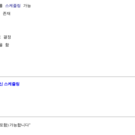
를 
스케줄링
 가능

 존재

 결정

을 함

신 스케쥴링
포함) 가능합니다"