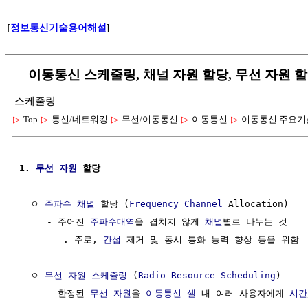
[
정보통신기술용어해설
]
이동통신 스케줄링, 채널 자원 할당, 무선 자원 
스케줄링
▷
Top
▷
통신/네트워킹
▷
무선/이동통신
▷
이동통신
▷
이동통신 주요기
1. 
무선 자원
 할당
  ㅇ 
주파수
채널
 할당 (
Frequency
Channel
 Allocation)

     - 주어진 
주파수대역
을 겹치지 않게 
채널
별로 나누는 것

        . 주로, 
간섭
 제거 및 동시 통화 능력 향상 등을 위함

  ㅇ 
무선 자원
스케쥴링
 (
Radio Resource
Scheduling
)

     - 한정된 
무선 자원
을 
이동통신 셀
 내 여러 사용자에게 
시간