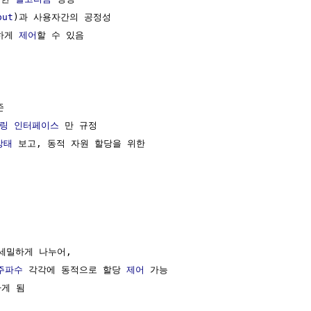
put
)과 사용자간의 공정성

하게 
제어
할 수 있음



링
인터페이스
 만 규정

상태
 보고, 동적 자원 할당을 위한

세밀하게 나누어,

주파수
 각각에 동적으로 할당 
제어
 가능

게 됨
