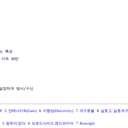
는 특성

 
이득
 패턴

RP
5.
안테나이득(Gain)
6.
지향성(Directivity)
7.
개구효율
8.
실효고, 실효개
5.
방위각,앙각
6.
브로드사이드,엔드파이어
7.
Boresight