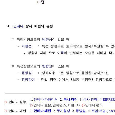
4. 
안테나
 방사 패턴의 유형
  ㅇ 특정방향으로의 
방향성
이 있을 때

     - 
지향성
   : 특정 방향으로 효과적으로 방사/수신할 수 있
        . 방향에 따라 주로 
이득
이 변화되는 모습을 나타냄 즉,
  ㅇ 특정방향으로의 
방향성
이 없을 때

     - 
등방성
   : 상하좌우 모든 방향으로 동일한 방사/수신

     - 
전방향성
1.
안테나 파라미터
2.
복사 패턴
3.
복사 전력
4.
EIRP,E
▷
안테나 성능
▷
안테나 효율, 임피던스, 저항
12.
▷
안테나 편파
▷
안테나 패턴
1.
안테나 패턴
2.
무지향성
3.
등방성
4.
주엽/부엽 (lobe)