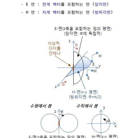
     - E 면 : 
전계
벡터
를 포함하는 면 (
앙각면
)

     - H 면 : 
자계
벡터
를 포함하는 면 (
방위각면
)
