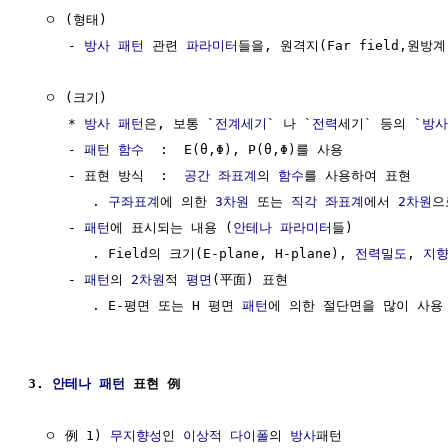
  ㅇ (형태)

     - 
방사
패턴
 관련 
파라미터
들을, 원격지(Far field,원방
  ㅇ (크기)

     * 
방사
패턴
은, 보통 `
전계세기
` 나 `
전력
세기` 등의 `
방사
     - 
패턴
함수
  :  E(θ,Φ), P(θ,Φ)를 사용

     - 표현 방식  :  
공간
좌표계
의 
함수
를 사용하여 표현

        . 
구좌표계
에 의한 
3차원
 또는 
직각 좌표계
에서 
2차원
으
     - 
패턴
에 표시되는 내용 (
안테나 파라미터
들)

        . Field의 크기(E-plane, H-plane), 
전력밀도
, 
지
     - 
패턴
의 
2차원
적 
평면
(平面) 표현

        . E-평면 또는 H 평면 
패턴
에 의한 절단면을 많이 사용 
3. 
안테나
패턴
 표현 例
  ㅇ 例 1) 
무지향성
인 
이상적 다이폴
의 
방사
패턴
