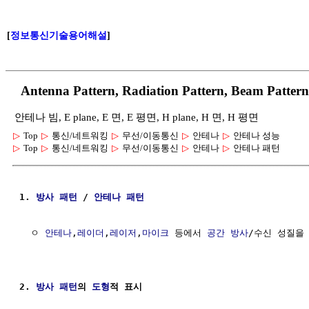
[
정보통신기술용어해설
]
Antenna Pattern, Radiation Pattern, Beam
안테나 빔, E plane, E 면, E 평면, H plane, H 면, H 평면
▷
Top
▷
통신/네트워킹
▷
무선/이동통신
▷
안테나
▷
안테나 성능
▷
Top
▷
통신/네트워킹
▷
무선/이동통신
▷
안테나
▷
안테나 패턴
1. 
방사
패턴
 / 
안테나
패턴
  ㅇ 
안테나
,
레이더
,
레이저
,
마이크
 등에서 
공간
방사
/수신 성질을
2. 
방사
패턴
의 
도형
적 표시