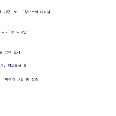
계) 기준으로, 
도형
으로써 나타냄

 세기
`로 나타냄

로 그려 표시

향도
, 
편파
특성 등

 (아래의 그림 例 참조)
