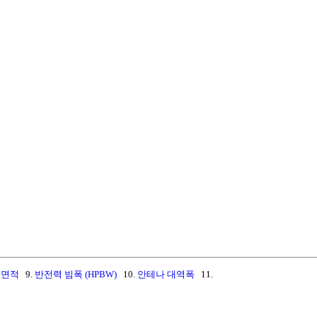
구면적
9.
반전력 빔폭 (HPBW)
10.
안테나 대역폭
11.