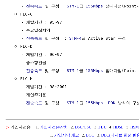
     - 
전송속도
 및 구성 : 
STM-1
급 
155Mbps
 점대다점(Point-t
  ㅇ FLC-C

     - 개발기간 : 95~97

     - 수요밀집지역

     - 
전송속도
 및 구성  : 
STM-4
급 Active Star 구성

  ㅇ FLC-D

     - 개발기간 : 96~97

     - 중소형건물

     - 
전송속도
 및 구성 : 
STM-1
급 
155Mbps
 점대다점(Point-t
  ㅇ FLC-H 

     - 개발기간 : 98~2001

     - 개인주거용

     - 
전송속도
 및 구성 : 
STM-1
급 
155Mbps
PON
▷
가입자전송
1.
가입자전송장치
2.
DSU/CSU
3.
FLC
4.
HDSL
5.
HSM
1.
가입자망 개요
2.
BCC
3.
DLC(디지털 회선 반