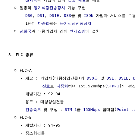
  ㅇ 일종의 
동기식광전송장치
 기능 구현

     - 
DS0
, 
DS1
, 
DS1E
, 
DS3
급 및 
ISDN
 가입자 서비스를 수
       1단계 
다중화
하는 
동기식광전송장치
  ㅇ 
전화국
과 대형가입자 간의 
엑세스망
에 설치 

3. FLC 종류
  ㅇ FLC-A

     - 개요 : 가입자(대형상업건물)의 
DS0급
 및 
DS1
, 
DS1E
, 
신호
로 
다중화
하여 155.520Mbps(
STM-1
)의 광
     - 개발기간 : 92~94

     - 용도 : 대형상업건물

     - 
전송속도
 및 구성 : 
STM-1
급 
155Mbps
 점대점(
Point-t
  ㅇ FLC-B

     - 개발기간 : 94~95

     - 중소형건물
