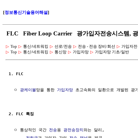
[
정보통신기술용어해설
]
FLC Fiber Loop Carrier 광가입자전송시스
▷
Top
▷
통신/네트워킹
▷
선로/전송
▷
전송 - 전송 장비/회선
▷
가입자전
▷
Top
▷
통신/네트워킹
▷
통신망
▷
가입자망
▷
가입자망 기초/일반
1. FLC
  ㅇ 
광케이블
망을 통한 
가입자망
 초고속화의 일환으로 개발된 광
2. FLC 특징
  ㅇ 통상적인 국간 
전송
용 
광전송장치
와는 달리,

     - 
전화국
과 가입자 간의 
전송
채널
을 제공
