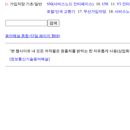
▷
가입자망 기초/일반
SNI(서비스노드 인터페이스)
10.
UNI
11.
V5 인
로컬/단국 교환기
17.
무선가입자망
18.
서비스노
검색
용어해설 종합 (단일 페이지 형태)
"본 웹사이트 내 모든 저작물은 원출처를 밝히는 한 자유롭게 사용(상업화
[정보통신기술용어해설]