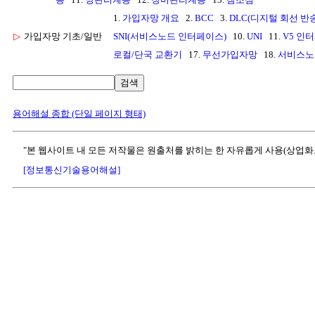
1.
가입자망 개요
2.
BCC
3.
DLC(디지털 회선 반
▷
가입자망 기초/일반
SNI(서비스노드 인터페이스)
10.
UNI
11.
V5 인
로컬/단국 교환기
17.
무선가입자망
18.
서비스노
검색
용어해설 종합 (단일 페이지 형태)
"본 웹사이트 내 모든 저작물은 원출처를 밝히는 한 자유롭게 사용(상업화
[정보통신기술용어해설]