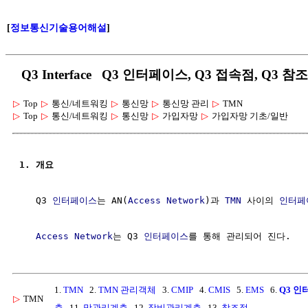
[
정보통신기술용어해설
]
Q3 Interface Q3 인터페이스, Q3 접속점, Q3 참
▷
Top
▷
통신/네트워킹
▷
통신망
▷
통신망 관리
▷
TMN
▷
Top
▷
통신/네트워킹
▷
통신망
▷
가입자망
▷
가입자망 기초/일반
1. 개요
   Q3 
인터페이스
는 AN(
Access Network
)과 
TMN
 사이의 
인터페
Access Network
는 Q3 
인터페이스
1.
TMN
2.
TMN 관리객체
3.
CMIP
4.
CMIS
5.
EMS
6.
Q3 
▷
TMN
층
11.
망관리계층
12.
장비관리계층
13.
참조점