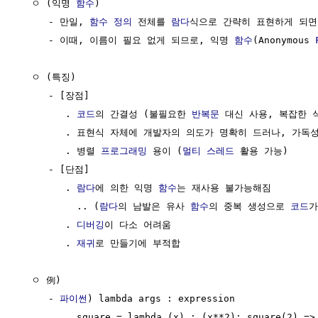
  ㅇ (익명 
함수
)

     - 만일, 
함수 정의
 전체를 
람다
식으로 간략히 표현하게 되면,
     - 이때, 이름이 필요 없게 되므로, 익명 
함수
(Anonymous 
  ㅇ (특징)

     - [장점]

        . 
코드
의 간결성 (불필요한 
반복문
 대신 사용, 복잡한 
        . 표현식 자체에 개발자의 의도가 명확히 드러나, 가독성
        . 병렬 
프로그래밍
 용이 (
멀티 스레드
 활용 가능)

     - [단점]

        . 
람다
에 의한 익명 
함수
는 재사용 불가능해짐

          .. (
람다
의 남발은 유사 
함수
의 중복 생성으로 
코드
가
        . 
디버깅
이 다소 어려움

        . 
재귀
로 만들기에 부적합

  ㅇ 例)

     - 
파이썬
) lambda args : expression

        . square = lambda (x) : (x**2); square(2) => 