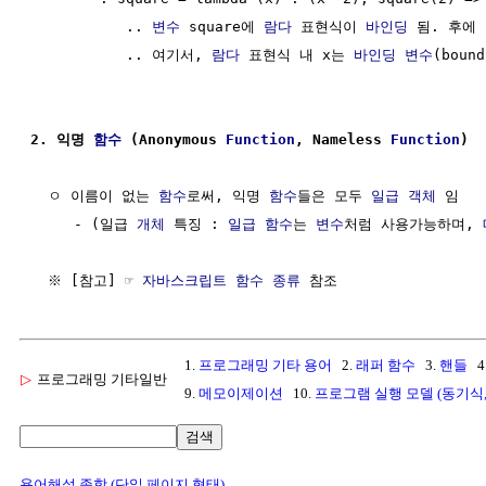
           .. 
변수
 square에 
람다
 표현식이 
바인딩
 됨. 후에 
           .. 여기서, 
람다
 표현식 내 x는 
바인딩
변수
(boun
2. 익명 
함수
 (Anonymous 
Function
, Nameless 
Function
)
  ㅇ 이름이 없는 
함수
로써, 익명 
함수
들은 모두 
일급 객체
 임

     - (일급 
개체
 특징 : 
일급 함수
는 
변수
처럼 사용가능하며, 
  ※ [참고] ☞ 
자바스크립트 함수 종류
1.
프로그래밍 기타 용어
2.
래퍼 함수
3.
핸들
4
▷
프로그래밍 기타일반
9.
메모이제이션
10.
프로그램 실행 모델 (동기식
검색
용어해설 종합 (단일 페이지 형태)