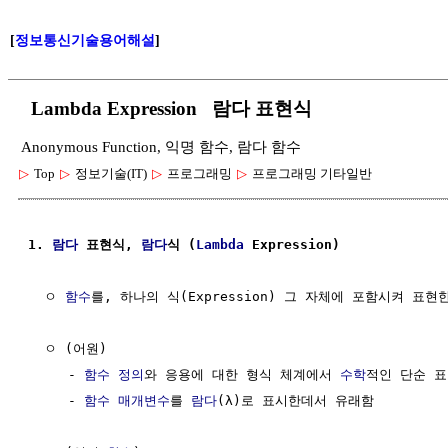
[
정보통신기술용어해설
]
Lambda Expression 람다 표현식
Anonymous Function, 익명 함수, 람다 함수
▷
Top
▷
정보기술(IT)
▷
프로그래밍
▷
프로그래밍 기타일반
1. 
람다
 표현식, 
람다
식 (
Lambda
 Expression)
  ㅇ 
함수
를, 하나의 식(Expression) 그 자체에 포함시켜 표현한
  ㅇ (어원)

     - 
함수 정의
와 응용에 대한 형식 체계에서 
수학
적인 단순 표
     - 
함수
매개변수
를 
람다
(λ)로 표시한데서 유래함
