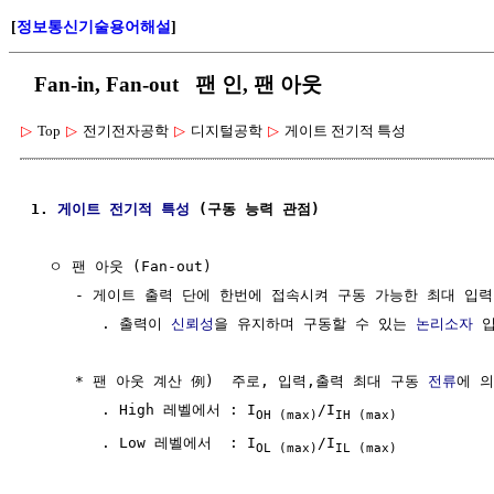
[
정보통신기술용어해설
]
Fan-in, Fan-out 팬 인, 팬 아웃
▷
Top
▷
전기전자공학
▷
디지털공학
▷
게이트 전기적 특성
1. 
게이트 전기적 특성
 (구동 능력 관점)
  ㅇ 팬 아웃 (Fan-out)

     - 게이트 출력 단에 한번에 접속시켜 구동 가능한 최대 입력 
        . 출력이 
신뢰성
을 유지하며 구동할 수 있는 
논리소자
 
     * 팬 아웃 계산 例)  주로, 입력,출력 최대 구동 
전류
에 의
        . High 레벨에서 : I
/I
OH (max)
IH (max)
        . Low 레벨에서  : I
/I
OL (max)
IL (max)