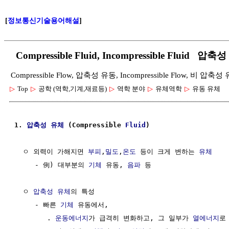
[
정보통신기술용어해설
]
Compressible Fluid, Incompressible Fluid
Compressible Flow, 압축성 유동, Incompressible Flow, 비 압축성
▷
Top
▷
공학 (역학,기계,재료등)
▷
역학 분야
▷
유체역학
▷
유동 유체
1. 
압축성
유체
 (Compressible 
Fluid
)
  ㅇ 외력이 가해지면 
부피
,
밀도
,
온도
 등이 크게 변하는 
유체
     - 例) 대부분의 
기체
 유동, 
음파
 등

  ㅇ 
압축성
유체
의 특성

     - 빠른 
기체
 유동에서, 

        . 
운동에너지
가 급격히 변화하고, 그 일부가 
열에너지
로