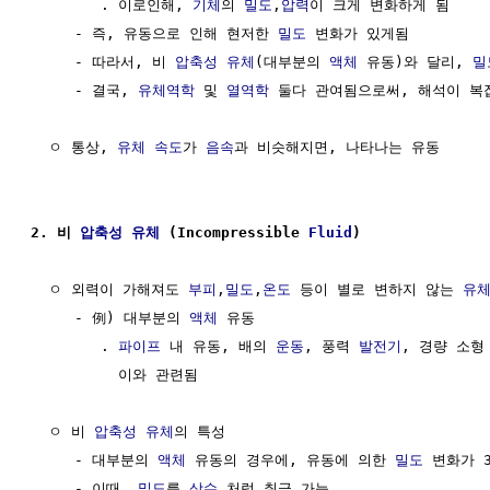
        . 이로인해, 
기체
의 
밀도
,
압력
이 크게 변화하게 됨

     - 즉, 유동으로 인해 현저한 
밀도
 변화가 있게됨

     - 따라서, 비 
압축성
유체
(대부분의 
액체
 유동)와 달리, 
밀
     - 결국, 
유체역학
 및 
열역학
 둘다 관여됨으로써, 해석이 복잡
  ㅇ 통상, 
유체
속도
가 
음속
과 비슷해지면, 나타나는 유동

2. 비 
압축성
유체
 (Incompressible 
Fluid
)
  ㅇ 외력이 가해져도 
부피
,
밀도
,
온도
 등이 별로 변하지 않는 
유
     - 例) 대부분의 
액체
 유동

        . 
파이프
 내 유동, 배의 
운동
, 풍력 
발전기
, 경량 소형
          이와 관련됨

  ㅇ 비 
압축성
유체
의 특성

     - 대부분의 
액체
 유동의 경우에, 유동에 의한 
밀도
 변화가 3
     - 이때, 
밀도
를 
상수
 처럼 취급 가능
