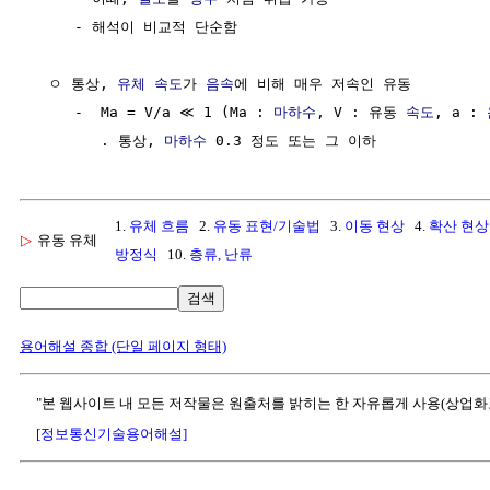
     - 해석이 비교적 단순함

  ㅇ 통상, 
유체
속도
가 
음속
에 비해 매우 저속인 유동

     -  Ma = V/a ≪ 1 (Ma : 
마하수
, V : 유동 
속도
, a : 
        . 통상, 
마하수
1.
유체 흐름
2.
유동 표현/기술법
3.
이동 현상
4.
확산 현상
▷
유동 유체
방정식
10.
층류, 난류
검색
용어해설 종합 (단일 페이지 형태)
"본 웹사이트 내 모든 저작물은 원출처를 밝히는 한 자유롭게 사용(상업화
[정보통신기술용어해설]