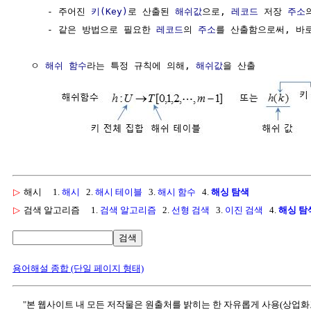
     - 주어진 
키(Key)
로 산출된 
해쉬값
으로, 
레코드
 저장 
주소
     - 같은 방법으로 필요한 
레코드
의 
주소
를 산출함으로써, 바
  ㅇ 
해쉬 함수
라는 특정 규칙에 의해, 
해쉬값
을 산출 

▷
해시
1.
해시
2.
해시 테이블
3.
해시 함수
4.
해싱 탐색
▷
검색 알고리즘
1.
검색 알고리즘
2.
선형 검색
3.
이진 검색
4.
해싱 탐
검색
용어해설 종합 (단일 페이지 형태)
"본 웹사이트 내 모든 저작물은 원출처를 밝히는 한 자유롭게 사용(상업화