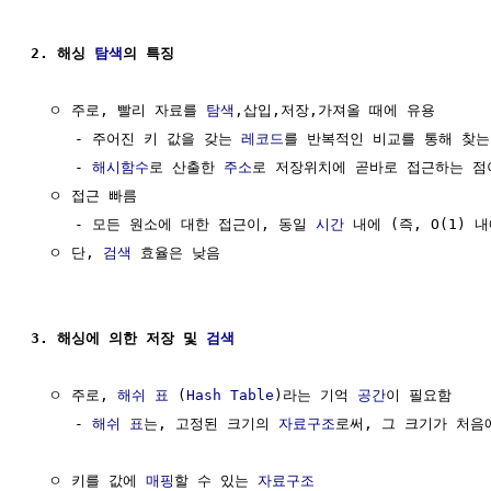
2. 해싱 
탐색
의 특징
  ㅇ 주로, 빨리 자료를 
탐색
,삽입,저장,가져올 때에 유용

     - 주어진 키 값을 갖는 
레코드
를 반복적인 비교를 통해 찾는 
     - 
해시함수
로 산출한 
주소
로 저장위치에 곧바로 접근하는 점이
  ㅇ 접근 빠름

     - 모든 원소에 대한 접근이, 동일 
시간
 내에 (즉, O(1) 
  ㅇ 단, 
검색
 효율은 낮음

3. 해싱에 의한 저장 및 
검색
  ㅇ 주로, 
해쉬 표
 (
Hash Table
)라는 기억 
공간
이 필요함

     - 
해쉬 표
는, 고정된 크기의 
자료구조
로써, 그 크기가 처음에
  ㅇ 키를 값에 
매핑
할 수 있는 
자료구조