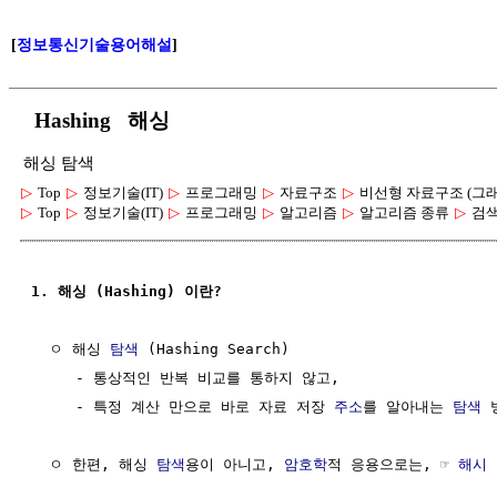
[
정보통신기술용어해설
]
Hashing 해싱
해싱 탐색
▷
Top
▷
정보기술(IT)
▷
프로그래밍
▷
자료구조
▷
비선형 자료구조 (그래
▷
Top
▷
정보기술(IT)
▷
프로그래밍
▷
알고리즘
▷
알고리즘 종류
▷
검
1. 해싱 (Hashing) 이란?
  ㅇ 해싱 
탐색
 (Hashing Search)

     - 통상적인 반복 비교를 통하지 않고, 

     - 특정 계산 만으로 바로 자료 저장 
주소
를 알아내는 
탐색
 
  ㅇ 한편, 해싱 
탐색
용이 아니고, 
암호학
적 응용으로는, ☞ 
해시