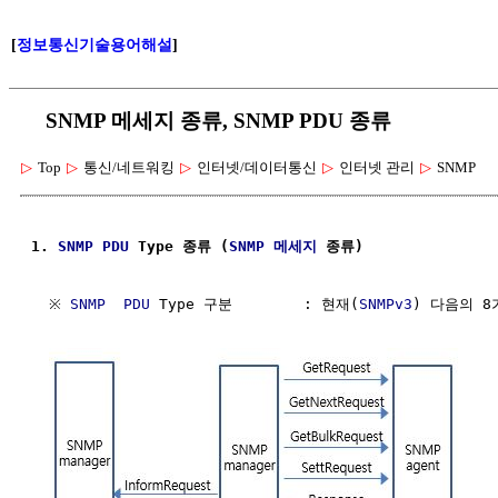
[
정보통신기술용어해설
]
SNMP 메세지 종류, SNMP PDU 종류
▷
Top
▷
통신/네트워킹
▷
인터넷/데이터통신
▷
인터넷 관리
▷
SNMP
1. 
SNMP
PDU
 Type 종류 (
SNMP 메세지
 종류)
  ※ 
SNMP
PDU
 Type 구분        : 현재(
SNMPv3
) 다음의 8