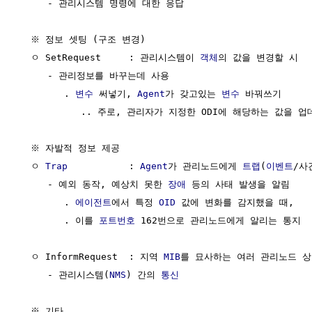
     - 관리시스템 명령에 대한 응답

  ※ 정보 셋팅 (구조 변경)

  ㅇ SetRequest     : 관리시스템이 
객체
의 값을 변경할 시

     - 관리정보를 바꾸는데 사용

        . 
변수
 써넣기, 
Agent
가 갖고있는 
변수
 바꿔쓰기

           .. 주로, 관리자가 지정한 ODI에 해당하는 값을 
  ※ 자발적 정보 제공

  ㅇ 
Trap
           : 
Agent
가 관리노드에게 
트랩
(
이벤트
/사
     - 예외 동작, 예상치 못한 
장애
 등의 사태 발생을 알림

        . 
에이전트
에서 특정 
OID
 값에 변화를 감지했을 때, 

        . 이를 
포트번호
 162번으로 관리노드에게 알리는 통지

  ㅇ InformRequest  : 지역 
MIB
를 묘사하는 여러 관리노드 상
     - 관리시스템(
NMS
) 간의 
통신
  ※ 기타
