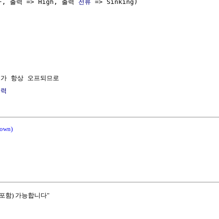
FF, 출력 => High, 출력 
전류
 => Sinking)

터
가 항상 오프되므로

전력
own)
포함) 가능합니다"