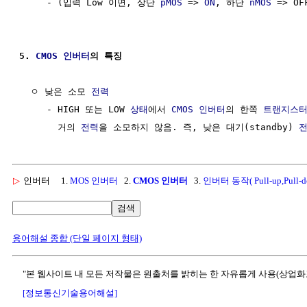
     - (입력 Low 이면, 상단 
pMOS
 => 
ON
, 하단 
nMOS
 => O
5. 
CMOS
인버터
의 특징
  ㅇ 낮은 소모 
전력
     - HIGH 또는 LOW 
상태
에서 
CMOS
인버터
의 한쪽 
트랜지스
       거의 
전력
을 소모하지 않음. 즉, 낮은 대기(standby) 
▷
인버터
1.
MOS 인버터
2.
CMOS 인버터
3.
인버터 동작( Pull-up,Pull-d
검색
용어해설 종합 (단일 페이지 형태)
"본 웹사이트 내 모든 저작물은 원출처를 밝히는 한 자유롭게 사용(상업화
[정보통신기술용어해설]