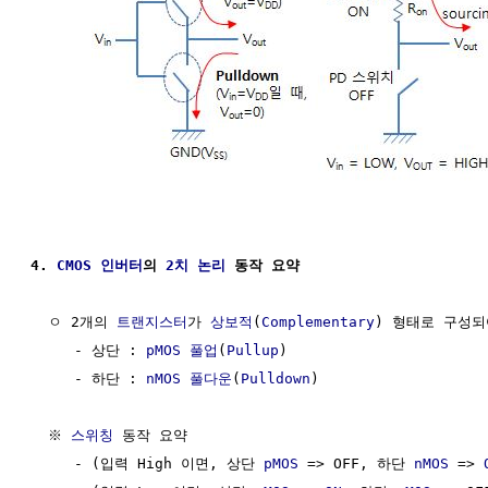
4. 
CMOS
인버터
의 
2치 논리
 동작 요약
  ㅇ 2개의 
트랜지스터
가 
상보적
(
Complementary
) 형태로 구성되
     - 상단 : 
pMOS
풀업
(
Pullup
)

     - 하단 : 
nMOS
풀다운
(
Pulldown
) 

  ※ 
스위칭
 동작 요약

     - (입력 High 이면, 상단 
pMOS
 => OFF, 하단 
nMOS
 => 