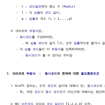
     -  r : 
코드알파벳
의 원소 수 (
Radix
)

     -  l : 각 
심볼
의 
코드 길이
,

     -  q : 
심볼
의 개수 (i = 1,...,q)

  ※ 크라프트 
부등식
은, 

     - 
동시코드
를 구성하려면,

        . 매 
심볼
코드
의 길이 l가, 모두 
일률
적으로 짧거나 길
     - 각 
심볼
코드
들이 이 
부등식
을 만족하게되면,

        . 
동시코드
가 될 수 있다는 의미임

3. 크라프트 
부등식
  :  
동시코드
의 존재에 대한 
필요충분조건
  ㅇ Kraft 정리는, 오직 
코드
의 길이에 대해서 만, 
동시코드
의 
     - 즉, 어떤 
코드
가 
동시 코드
인가 아닌가에 대해서는 판단하
  ※ 例) 
이진코드
 각각의 
코드 길이
가 {1,2,2,3} 이면,
