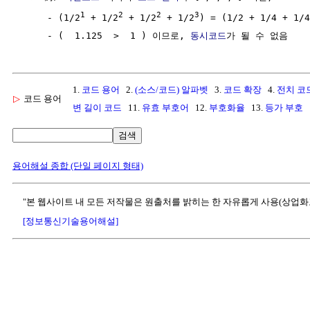
1
2
2
3
     - (1/2
 + 1/2
 + 1/2
 + 1/2
) = (1/2 + 1/4 + 1/4
     - (  1.125  >  1 ) 이므로, 
동시코드
가 될 수 없음
1.
코드 용어
2.
(소스/코드) 알파벳
3.
코드 확장
4.
전치 코
▷
코드 용어
변 길이 코드
11.
유효 부호어
12.
부호화율
13.
등가 부호
검색
용어해설 종합 (단일 페이지 형태)
"본 웹사이트 내 모든 저작물은 원출처를 밝히는 한 자유롭게 사용(상업화
[정보통신기술용어해설]