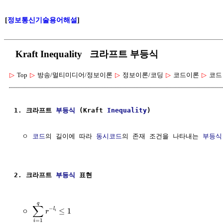
[
정보통신기술용어해설
]
Kraft Inequality 크라프트 부등식
▷
Top
▷
방송/멀티미디어/정보이론
▷
정보이론/코딩
▷
코드이론
▷
코드
1. 크라프트 
부등식
 (Kraft 
Inequality
)
  ㅇ 
코드
의 길이에 따라 
동시코드
의 존재 조건을 나타내는 
부등식
2. 크라프트 
부등식
 표현
q
∑
−
l
≤
1
  ㅇ 
r
i
=
1
i